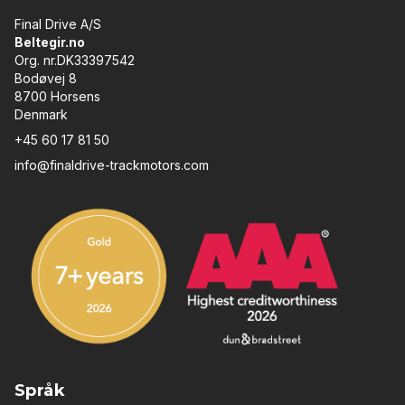
steer-maskiner Vi leverer nye, komplette
sluttdrev for skid steer-maskiner, egnet for både
Final Drive A/S
hjul- og beltegående modeller. Våre sluttdrev er:
Beltegir.no
Utviklet for profesjonell bruk Testet for korrekt
Org. nr.DK33397542
trykk, flow og dreiemoment Et kostnadseffektivt
Bodøvej 8
alternativ til originaldeler Vi tilbyr sluttdrev til
8700 Horsens
mange populære skid steer-merker, inkludert:
Denmark
CAT, Bobcat, Kubota, Case, New Holland, John
+45 60 17 81 50
Deere m.fl. Er du usikker på hvilket sluttdrev som
passer din maskin, hjelper vi gjerne med
info@finaldrive-trackmotors.com
identifikasjon basert på modell, serienummer eller
bilder. Hvorfor kjøpe sluttdrev til skid steer hos
oss? Som leverandør med spesialisering innen
hydrauliske komponenter og drivsystemer tilbyr
vi solid teknisk kompetanse: Teknisk rådgivning
før kjøp Rask levering innen Europa Fokus på
holdbarhet og driftssikkerhet Support før og
etter levering Vårt mål er ikke bare å selge et
sluttdrev, men å sikre at din skid steer raskt og
pålitelig kommer tilbake i drift.
Språk