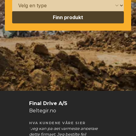
Finn produkt
Final Drive A/S
Beltegir.no
HVA KUNDENE VÅRE SIER
te anbefale
te feil