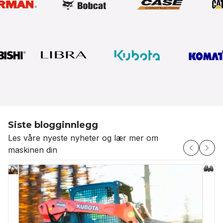
Siste blogginnlegg
Les våre nyeste nyheter og lær mer om
maskinen din
H
🔧
En
er
Når
Aftermarket
bel
du
e
vs.
er
velger