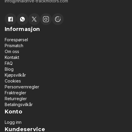
info@finaldrive-trackmotors.com
skiller seg fra mange andre maskintyper ved å
kunne snu på stedet. Dette gjør den spesielt godt
egnet for: Arbeid på trange og begrensede
områder Presisjonsarbeid på byggeplasser
Innendørs bruk i lager- og landbruksbygninger
Informasjon
Effektiv drift med et bredt utvalg av redskaper
Spesielt kompakte beltegående lastere (skid
Forespørsel
steers med gummibelter) har blitt populære på
Prismatch
grunn av svært godt grep, lavt marktrykk og
Om oss
stabil drift på mykt eller ujevnt underlag.
Kontakt
Sluttdrevet – en kritisk komponent på skid steers
FAQ
Sluttdrevet, også kjent som beltemotoren, er en
Blog
av de mest belastede og kritiske komponentene
Kjøpsvilkår
på en skid steer-maskin. Det overfører kraft fra
Cookies
hydraulikksystemet til understell og sørger for
Personvernregler
jevn og presis bevegelse med korrekt
Fraktregler
dreiemoment. Vanlige tegn på et slitt eller defekt
Returregler
sluttdrev: Redusert trekkraft Rykkete eller ujevn
Betalingsvilkår
bevegelse Uvanlig støy fra understellet Oljel
Konto
lekkasje fra sluttdrevet Når sluttdrevet ikke
fungerer korrekt, påvirkes både produktivitet og
Logg inn
driftssikkerhet betydelig. Nye sluttdrev for skid
Kundeservice