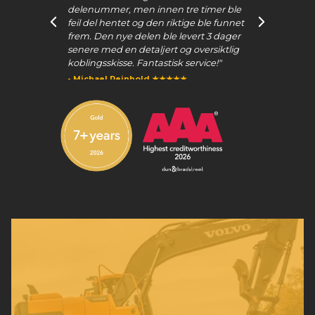
"Beltegiret og tannhjulet er montert og
 tre timer ble
fungerer helt perfekt. Tusen takk for
iktige ble funnet
fantastisk service og innsats for å finne
 levert 3 dager
det riktige beltegiret til oss."
 og oversiktlig
- Philip
sk service!"
★★★