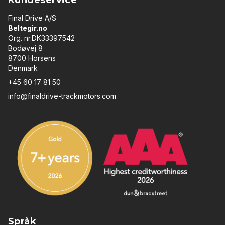
Kundeservice
Final Drive A/S
Beltegir.no
Org. nr.DK33397542
Bodøvej 8
8700 Horsens
Denmark
+45 60 17 81 50
info@finaldrive-trackmotors.com
Språk