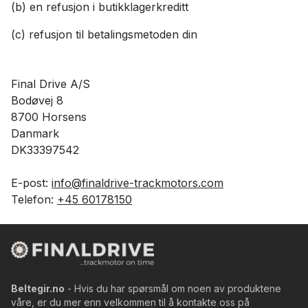
(b) en refusjon i butikklagerkreditt
(c) refusjon til betalingsmetoden din
Final Drive A/S
Bodøvej 8
8700 Horsens
Danmark
DK33397542
E-post:
info@finaldrive-trackmotors.com
Telefon:
+45 60178150
Beltegir.no
- Hvis du har spørsmål om noen av produktene
våre, er du mer enn velkommen til å kontakte oss på