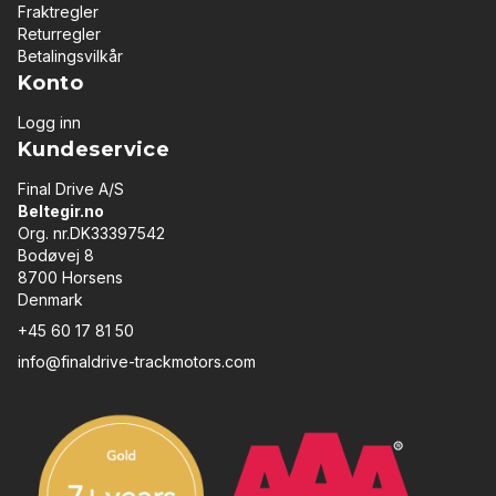
Fraktregler
Returregler
Betalingsvilkår
Konto
Logg inn
Kundeservice
Final Drive A/S
Beltegir.no
Org. nr.DK33397542
Bodøvej 8
8700 Horsens
Denmark
+45 60 17 81 50
info@finaldrive-trackmotors.com