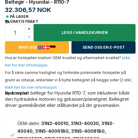
Beltegir - Hyundai - R110-7
32.306,57 NOK
PÅ LAGER
GRATIS FRAKT
+
LEGG I HANDLEKURVEN
-
RING OSS
SEND OSS EN E-POST
Hva er forskjellen mellom OEM-kvalitet og aftermarket-kvalitet?
klikk
her for mer informasjon
.
For å sikre samme hastighet og forhindre potensielle forskjeller på
grunn av slitasje, anbefaler vi å bytte beltegiret på begge sider (2 stk),
klikk her for mer informasjon
.
Ny komplett beltegir for Hyundai R110-7, som inkluderer både
Beskrivelse
den hydrauliske motoren og girkassen/planetgiret. Beltegiret
driver gummibåndet eller stålbandet på din gravemaskin.
OEM-delnr:
31N3-40010, 31N3-40030, 31N3-
40040, 31N5-40061BG, 31N5-40081BG,