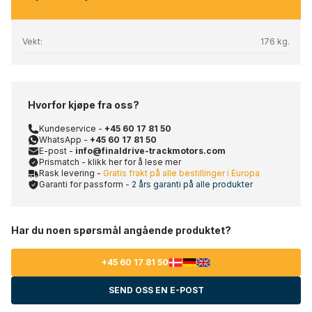
Vekt:
176 kg.
Hvorfor kjøpe fra oss?
Kundeservice -
+45 60 17 81 50
WhatsApp -
+45 60 17 81 50
E-post -
info@finaldrive-trackmotors.com
Prismatch - klikk her for å lese mer
Rask levering -
Gratis frakt på alle bestillinger i Europa
Garanti for passform -
2 års garanti på alle produkter
Har du noen spørsmål angående produktet?
+45 60 17 81 50
SEND OSS EN E-POST