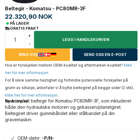
Beltegir - Komatsu - PC80MR-3F
22.320,90 NOK
PÅ LAGER
GRATIS FRAKT
+
LEGG I HANDLEKURVEN
-
RING OSS
SEND OSS EN E-POST
Hva er forskjellen mellom OEM-kvalitet og aftermarket-kvalitet?
klikk
her for mer informasjon
.
For å sikre samme hastighet og forhindre potensielle forskjeller på
grunn av slitasje, anbefaler vi å bytte beltegiret på begge sider (2 stk),
klikk her for mer informasjon
.
Ny komplett beltegir for Komatsu PC80MR-3F, som inkluderer
Beskrivelse
både den hydrauliske motoren og girkassen/planetgiret.
Beltegiret driver gummibåndet eller stålbandet på din
gravemaskin.
OEM-delnr:
-P/N-