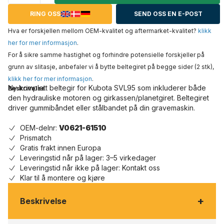
RING OSS
SEND OSS EN E-POST
Hva er forskjellen mellom OEM-kvalitet og aftermarket-kvalitet?
klikk
her for mer informasjon
.
For å sikre samme hastighet og forhindre potensielle forskjeller på
grunn av slitasje, anbefaler vi å bytte beltegiret på begge sider (2 stk),
klikk her for mer informasjon
.
Ny komplett beltegir for Kubota SVL95 som inkluderer både
Beskrivelse
den hydrauliske motoren og girkassen/planetgiret. Beltegiret
driver gummibåndet eller stålbandet på din gravemaskin.
OEM-delnr:
V0621-61510
Prismatch
Gratis frakt innen Europa
Leveringstid når på lager: 3–5 virkedager
Leveringstid når ikke på lager: Kontakt oss
Klar til å montere og kjøre
+
Beskrivelse