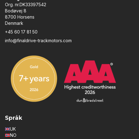
Org. nr.DK33397542
Bodøvej 8
8700 Horsens
Denmark
+45 60 17 81 50
info@finaldrive-trackmotors.com
Språk
UK
NO