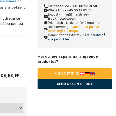
mer informasjon
.
Kundeservice -
+45 60 17 81 50
asje, anbefaler vi
WhatsApp -
+45 60 17 81 50
E-post -
info@finaldrive-
 hydrauliske
trackmotors.com
Prismatch - klikk her for å lese mer
 stålbandet på
Rask levering -
Gratis frakt på alle
bestillinger i Europa
Garanti for passform -
2 års garanti på
alle produkter
Har du noen spørsmål angående
produktet?
+45 60 17 81 50
 DE, ES, FR,
SEND OSS EN E-POST