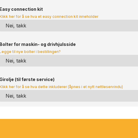
Easy connection kit
Klikk her for å se hva et easy connection kit inneholder
Bolter for maskin- og drivhjulsside
Legge til nye bolter i bestillingen?
Girolje (til første service)
Klikk her for å se hva dette inkluderer (åpnes i et nytt nettleservindu)