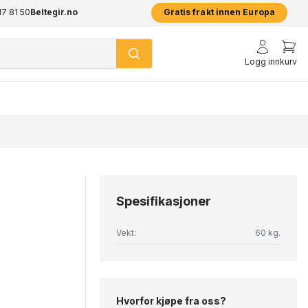
17 81 50
Beltegir.no
2 års garanti på alle produkter
Prisgaranti - klikk her for å lese mer
Gratis frakt innen Europa
Logg inn
kurv
Spesifikasjoner
Vekt:
60 kg.
Hvorfor kjøpe fra oss?