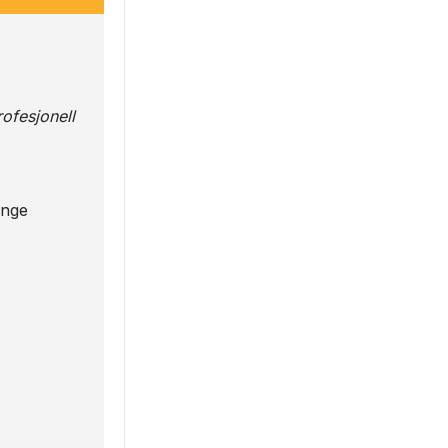
ofesjonell
enge