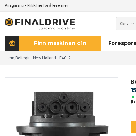
ter
Prisgaranti - klikk her for å lese mer
+45 60 17 81 5
Finn maskinen din
Forespørs
Hjem
/
Beltegir - New Holland - E40-2
B
1