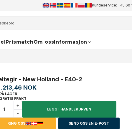
0
info@finaldrive-trackmotors.com
WhatsApp
Kundeservice: +45 60 
el
Prismatch
Om oss
Informasjon
eltegir - New Holland - E40-2
5.213,46 NOK
PÅ LAGER
GRATIS FRAKT
+
LEGG I HANDLEKURVEN
-
RING OSS
SEND OSS EN E-POST