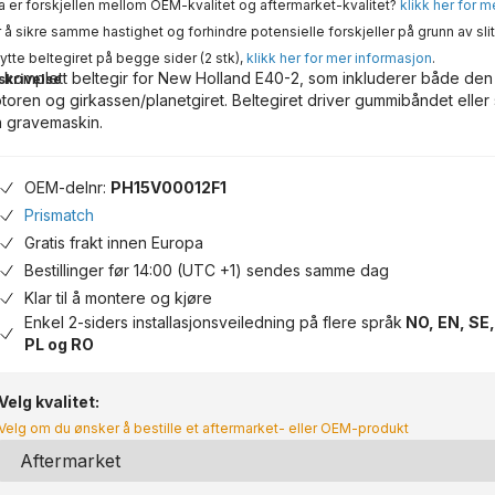
 er forskjellen mellom OEM-kvalitet og aftermarket-kvalitet?
klikk her for 
 å sikre samme hastighet og forhindre potensielle forskjeller på grunn av slit
ytte beltegiret på begge sider (2 stk),
klikk her for mer informasjon
.
 komplett beltegir for New Holland E40-2, som inkluderer både den
skrivelse
toren og girkassen/planetgiret. Beltegiret driver gummibåndet eller
n gravemaskin.
OEM-delnr:
PH15V00012F1
Prismatch
Gratis frakt innen Europa
Bestillinger før 14:00 (UTC +1) sendes samme dag
Klar til å montere og kjøre
Enkel 2-siders installasjonsveiledning på flere språk
NO, EN, SE,
PL og RO
Velg kvalitet:
Velg om du ønsker å bestille et aftermarket- eller OEM-produkt