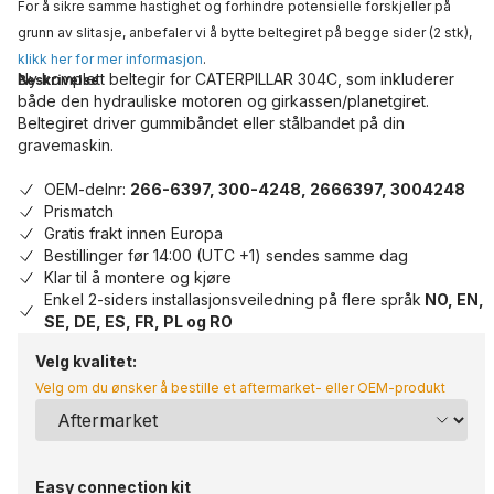
For å sikre samme hastighet og forhindre potensielle forskjeller på
grunn av slitasje, anbefaler vi å bytte beltegiret på begge sider (2 stk),
klikk her for mer informasjon
.
Ny komplett beltegir for CATERPILLAR 304C, som inkluderer
Beskrivelse
både den hydrauliske motoren og girkassen/planetgiret.
Beltegiret driver gummibåndet eller stålbandet på din
gravemaskin.
OEM-delnr:
266-6397, 300-4248, 2666397, 3004248
Prismatch
Gratis frakt innen Europa
Bestillinger før 14:00 (UTC +1) sendes samme dag
Klar til å montere og kjøre
Enkel 2-siders installasjonsveiledning på flere språk
NO, EN,
SE, DE, ES, FR, PL og RO
Velg kvalitet:
Velg om du ønsker å bestille et aftermarket- eller OEM-produkt
Easy connection kit