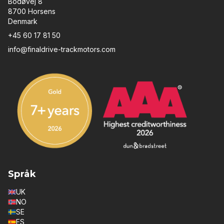
Bodøvej 8
8700 Horsens
Denmark
+45 60 17 81 50
info@finaldrive-trackmotors.com
Språk
UK
NO
SE
ES