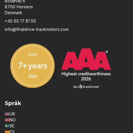
Bodøvej 8
8700 Horsens
Denmark
+45 60 17 81 50
info@finaldrive-trackmotors.com
Språk
UK
NO
SE
ES