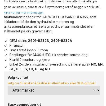
For å sikre samme hastighet og forhindre potensielle forskjeller på
grunn av slitasje, anbefaler vi å bytte beltegiret på begge sider (2 stk),
klikk her for mer informasjon
.
Ny komplett beltegir for DAEWOO-DOOSAN SOLAR55, som
Beskrivelse
inkluderer både den hydrauliske motoren og
girkassen/planetgiret. Beltegiret driver gummibåndet eller
stålbandet på din gravemaskin.
OEM-delnr:
2401-9232B, 2401-9232A
Prismatch
Gratis frakt innen Europa
Bestillinger før 14:00 (UTC +1) sendes samme dag
Klar til å montere og kjøre
Enkel 2-siders installasjonsveiledning på flere språk
NO, EN,
SE, DE, ES, FR, PL og RO
Velg kvalitet:
Velg om du ønsker å bestille et aftermarket- eller OEM-produkt
Easy connection kit