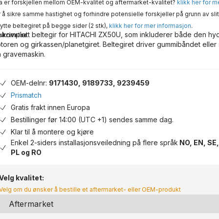
 er forskjellen mellom OEM-kvalitet og aftermarket-kvalitet?
klikk her for 
 å sikre samme hastighet og forhindre potensielle forskjeller på grunn av slit
ytte beltegiret på begge sider (2 stk),
klikk her for mer informasjon
.
 komplett beltegir for HITACHI ZX50U, som inkluderer både den hyd
skrivelse
toren og girkassen/planetgiret. Beltegiret driver gummibåndet eller
n gravemaskin.
OEM-delnr:
9171430, 9189733, 9239459
Prismatch
Gratis frakt innen Europa
Bestillinger før 14:00 (UTC +1) sendes samme dag.
Klar til å montere og kjøre
Enkel 2-siders installasjonsveiledning på flere språk
NO, EN, SE,
PL og RO
Velg kvalitet:
Velg om du ønsker å bestille et aftermarket- eller OEM-produkt