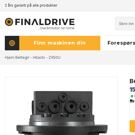
2 års garanti på alle produkter
Prisgaranti - klikk her for å lese mer
Finn maskinen din
Forespørs
Hjem
/
Beltegir - Hitachi - ZX50U
B
1