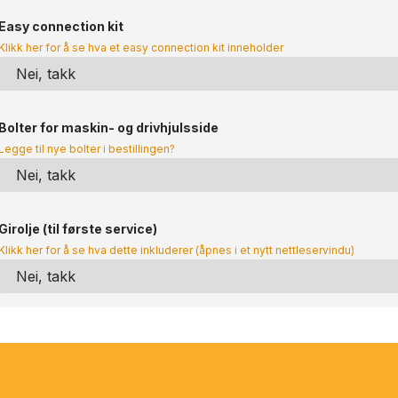
Easy connection kit
Klikk her for å se hva et easy connection kit inneholder
Bolter for maskin- og drivhjulsside
Legge til nye bolter i bestillingen?
Girolje (til første service)
Klikk her for å se hva dette inkluderer (åpnes i et nytt nettleservindu)