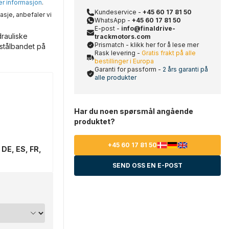
mer informasjon
.
Kundeservice -
+45 60 17 81 50
asje, anbefaler vi
WhatsApp -
+45 60 17 81 50
E-post -
info@finaldrive-
rauliske
trackmotors.com
Prismatch - klikk her for å lese mer
 stålbandet på
Rask levering -
Gratis frakt på alle
bestillinger i Europa
Garanti for passform -
2 års garanti på
alle produkter
Har du noen spørsmål angående
produktet?
+45 60 17 81 50
 DE, ES, FR,
SEND OSS EN E-POST