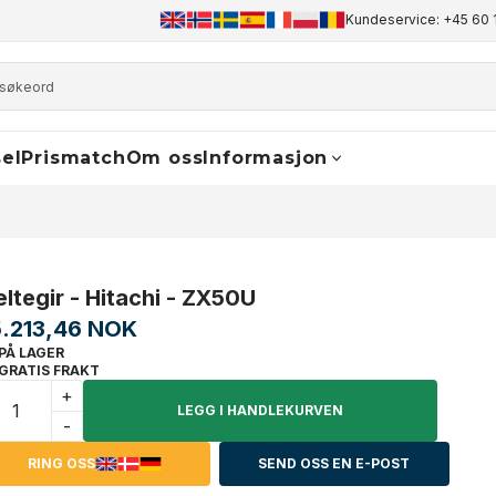
+45 60 17 81 50
info@finaldrive-trackmotors.com
Kundeservice: +45 60 
WhatsA
el
Prismatch
Om oss
Informasjon
eltegir - Hitachi - ZX50U
5.213,46 NOK
PÅ LAGER
GRATIS FRAKT
+
LEGG I HANDLEKURVEN
-
RING OSS
SEND OSS EN E-POST