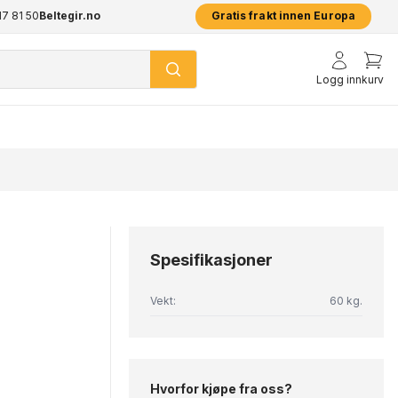
17 81 50
pp
Beltegir.no
2 års garanti på alle produkter
Prisgar
Gratis frakt innen Europa
Logg inn
kurv
Spesifikasjoner
Vekt:
60 kg.
Hvorfor kjøpe fra oss?