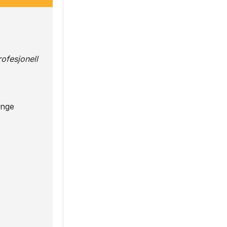
ofesjonell
enge