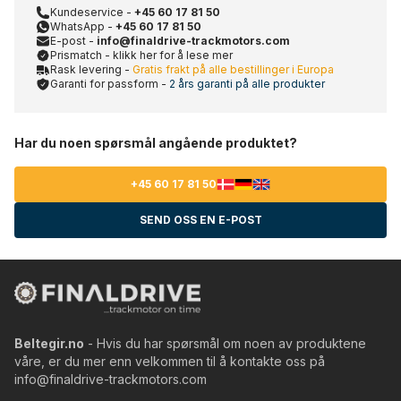
Kundeservice -
+45 60 17 81 50
WhatsApp -
+45 60 17 81 50
E-post -
info@finaldrive-trackmotors.com
Prismatch - klikk her for å lese mer
Rask levering -
Gratis frakt på alle bestillinger i Europa
Garanti for passform -
2 års garanti på alle produkter
Har du noen spørsmål angående produktet?
+45 60 17 81 50
SEND OSS EN E-POST
Beltegir.no
- Hvis du har spørsmål om noen av produktene
våre, er du mer enn velkommen til å kontakte oss på
info@finaldrive-trackmotors.com