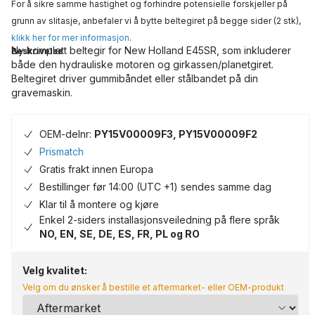
For å sikre samme hastighet og forhindre potensielle forskjeller på
grunn av slitasje, anbefaler vi å bytte beltegiret på begge sider (2 stk),
klikk her for mer informasjon
.
Ny komplett beltegir for New Holland E45SR, som inkluderer
Beskrivelse
både den hydrauliske motoren og girkassen/planetgiret.
Beltegiret driver gummibåndet eller stålbandet på din
gravemaskin.
OEM-delnr:
PY15V00009F3, PY15V00009F2
Prismatch
Gratis frakt innen Europa
Bestillinger før 14:00 (UTC +1) sendes samme dag
Klar til å montere og kjøre
Enkel 2-siders installasjonsveiledning på flere språk
NO, EN, SE, DE, ES, FR, PL og RO
Velg kvalitet:
Velg om du ønsker å bestille et aftermarket- eller OEM-produkt