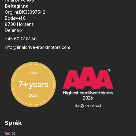
Beltegir.no
Org. nr.DK33397542
Bodøvej 8
8700 Horsens
Denmark
+45 60 17 81 50
info@finaldrive-trackmotors.com
Språk
UK