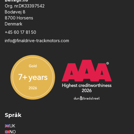
Org. nr.DK33397542
Bodøvej 8
8700 Horsens
Denmark
+45 60 17 81 50
info@finaldrive-trackmotors.com
Språk
UK
NO