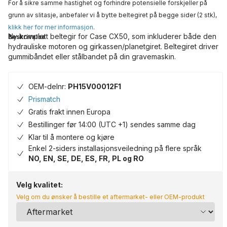
For å sikre samme hastighet og forhindre potensielle forskjeller på
grunn av slitasje, anbefaler vi å bytte beltegiret på begge sider (2 stk),
klikk her for mer informasjon
.
Ny komplett beltegir for Case CX50, som inkluderer både den
Beskrivelse
hydrauliske motoren og girkassen/planetgiret. Beltegiret driver
gummibåndet eller stålbandet på din gravemaskin.
OEM-delnr:
PH15V00012F1
Prismatch
Gratis frakt innen Europa
Bestillinger før 14:00 (UTC +1) sendes samme dag
Klar til å montere og kjøre
Enkel 2-siders installasjonsveiledning på flere språk
NO, EN, SE, DE, ES, FR, PL og RO
Velg kvalitet:
Velg om du ønsker å bestille et aftermarket- eller OEM-produkt