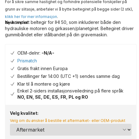
For å sikre samme hastighet og forhindre potensielle forskjeller på
grunn av slitasje, anbefaler vi å bytte beltegiret på begge sider (2 stk),
klikk her for mer informasjon
.
Ny komplett beltegir for IHI 50, som inkluderer både den
Beskrivelse
hydrauliske motoren og girkassen/planetgiret. Beltegiret driver
gummibåndet eller stålbandet på din gravemaskin.
OEM-delnr:
-N/A-
Prismatch
Gratis frakt innen Europa
Bestillinger før 14:00 (UTC +1) sendes samme dag
Klar til å montere og kjøre
Enkel 2-siders installasjonsveiledning på flere språk
NO, EN, SE, DE, ES, FR, PL og RO
Velg kvalitet:
Velg om du ønsker å bestille et aftermarket- eller OEM-produkt