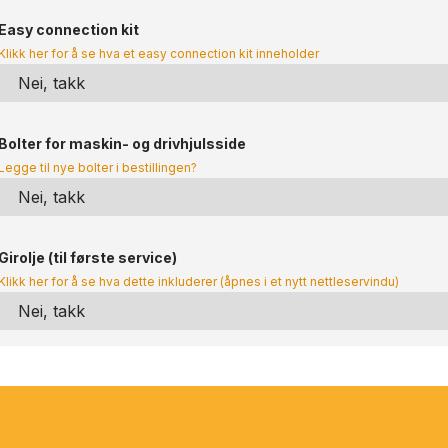
Easy connection kit
Klikk her for å se hva et easy connection kit inneholder
Bolter for maskin- og drivhjulsside
Legge til nye bolter i bestillingen?
Girolje (til første service)
Klikk her for å se hva dette inkluderer (åpnes i et nytt nettleservindu)