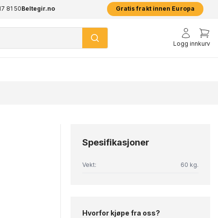
17 81 50
pp
Beltegir.no
2 års garanti på alle produkter
Prisgar
Gratis frakt innen Europa
Logg inn
kurv
Spesifikasjoner
Vekt:
60 kg.
Hvorfor kjøpe fra oss?