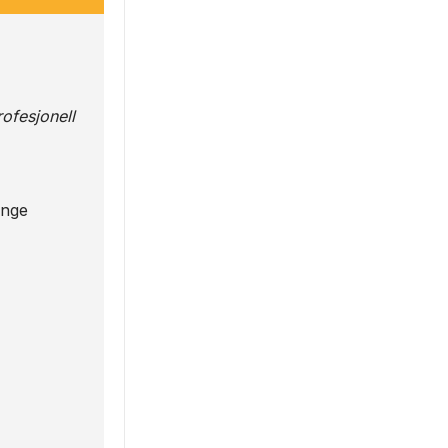
ofesjonell
enge