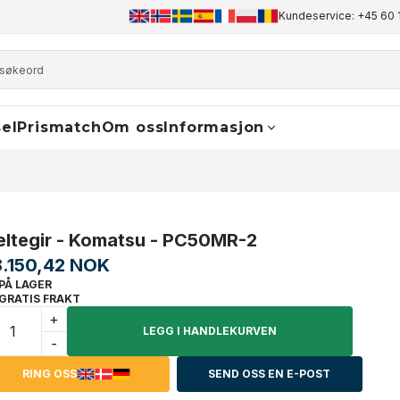
+45 60 17 81 50
info@finaldrive-trackmotors.com
Kundeservice: +45 60 
WhatsA
el
Prismatch
Om oss
Informasjon
eltegir - Komatsu - PC50MR-2
8.150,42 NOK
PÅ LAGER
GRATIS FRAKT
+
LEGG I HANDLEKURVEN
-
RING OSS
SEND OSS EN E-POST