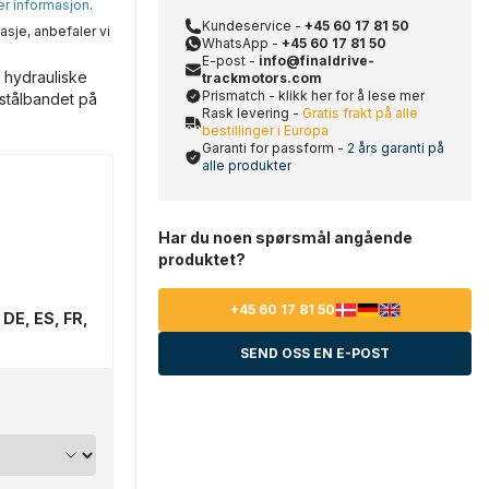
mer informasjon
.
Kundeservice -
+45 60 17 81 50
asje, anbefaler vi
WhatsApp -
+45 60 17 81 50
E-post -
info@finaldrive-
 hydrauliske
trackmotors.com
Prismatch - klikk her for å lese mer
 stålbandet på
Rask levering -
Gratis frakt på alle
bestillinger i Europa
Garanti for passform -
2 års garanti på
alle produkter
Har du noen spørsmål angående
produktet?
+45 60 17 81 50
 DE, ES, FR,
SEND OSS EN E-POST