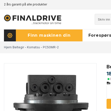
2 års garanti på alle produkter
Prisgaranti - klikk her for å lese mer
Finn maskinen din
Forespørs
Hjem
/
Beltegir - Komatsu - PC50MR-2
B
1