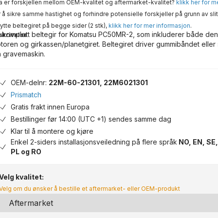
 er forskjellen mellom OEM-kvalitet og aftermarket-kvalitet?
klikk her for 
 å sikre samme hastighet og forhindre potensielle forskjeller på grunn av slit
ytte beltegiret på begge sider (2 stk),
klikk her for mer informasjon
.
 komplett beltegir for Komatsu PC50MR-2, som inkluderer både den
skrivelse
toren og girkassen/planetgiret. Beltegiret driver gummibåndet eller
n gravemaskin.
OEM-delnr:
22M-60-21301, 22M6021301
Prismatch
Gratis frakt innen Europa
Bestillinger før 14:00 (UTC +1) sendes samme dag
Klar til å montere og kjøre
Enkel 2-siders installasjonsveiledning på flere språk
NO, EN, SE,
PL og RO
Velg kvalitet:
Velg om du ønsker å bestille et aftermarket- eller OEM-produkt