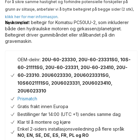
For å sikre samme hastighet og forhindre potensielle forskjeller på
grunn av slitasje, anbefaler vi å bytte beltegiret på begge sider (2 stk),
klikk her for mer informasjon
.
Ny komplett beltegir for Komatsu PC50UU-2, som inkluderer
Beskrivelse
både den hydrauliske motoren og girkassen/planetgiret.
Beltegiret driver gummibåndet eller stålbandet på din
gravemaskin.
OEM-delnr:
20U-60-23330, 20U-60-23331SG, 10S-
60-21111SG, 20U-60-23331, 20U-60-23410, 20U-
60-23310. 20U6023330, 20U6023331SG,
10S6021111SG, 20U6023331, 20U6023410,
20U6023310
Prismatch
Gratis frakt innen Europa
Bestillinger før 14:00 (UTC +1) sendes samme dag
Klar til å montere og kjøre
Enkel 2-siders installasjonsveiledning på flere språk
NO, EN, SE, DE, ES, FR, PL og RO