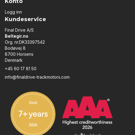
Konto
Logg inn
Kundeservice
Final Drive A/S
Beltegir.no
Org. nr.DK33397542
Bodøvej 8
8700 Horsens
Denmark
+45 60 17 81 50
info@finaldrive-trackmotors.com