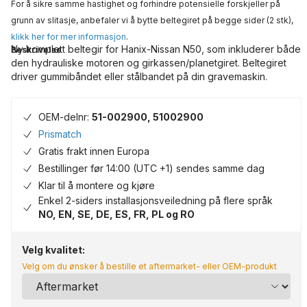
For å sikre samme hastighet og forhindre potensielle forskjeller på
grunn av slitasje, anbefaler vi å bytte beltegiret på begge sider (2 stk),
klikk her for mer informasjon
.
Ny komplett beltegir for Hanix-Nissan N50, som inkluderer både
Beskrivelse
den hydrauliske motoren og girkassen/planetgiret. Beltegiret
driver gummibåndet eller stålbandet på din gravemaskin.
OEM-delnr:
51-002900, 51002900
Prismatch
Gratis frakt innen Europa
Bestillinger før 14:00 (UTC +1) sendes samme dag
Klar til å montere og kjøre
Enkel 2-siders installasjonsveiledning på flere språk
NO, EN, SE, DE, ES, FR, PL og RO
Velg kvalitet:
Velg om du ønsker å bestille et aftermarket- eller OEM-produkt