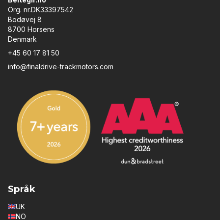
Org. nr.DK33397542
Bodøvej 8
8700 Horsens
Denmark
+45 60 17 81 50
info@finaldrive-trackmotors.com
Språk
UK
NO