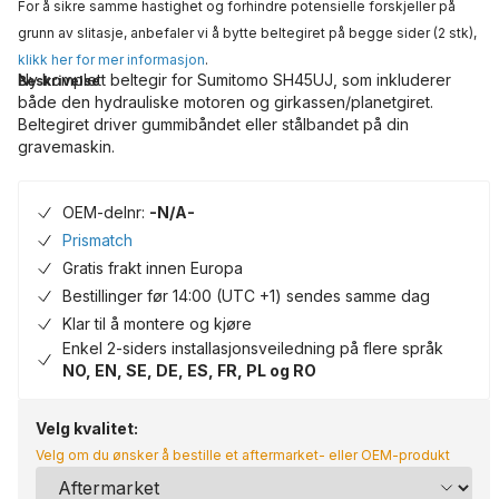
For å sikre samme hastighet og forhindre potensielle forskjeller på
grunn av slitasje, anbefaler vi å bytte beltegiret på begge sider (2 stk),
klikk her for mer informasjon
.
Ny komplett beltegir for Sumitomo SH45UJ, som inkluderer
Beskrivelse
både den hydrauliske motoren og girkassen/planetgiret.
Beltegiret driver gummibåndet eller stålbandet på din
gravemaskin.
OEM-delnr:
-N/A-
Prismatch
Gratis frakt innen Europa
Bestillinger før 14:00 (UTC +1) sendes samme dag
Klar til å montere og kjøre
Enkel 2-siders installasjonsveiledning på flere språk
NO, EN, SE, DE, ES, FR, PL og RO
Velg kvalitet:
Velg om du ønsker å bestille et aftermarket- eller OEM-produkt