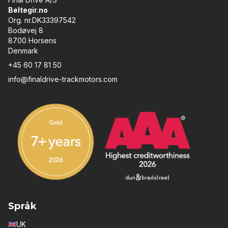
Beltegir.no
Org. nr.DK33397542
Bodøvej 8
8700 Horsens
Denmark
+45 60 17 81 50
info@finaldrive-trackmotors.com
Språk
UK