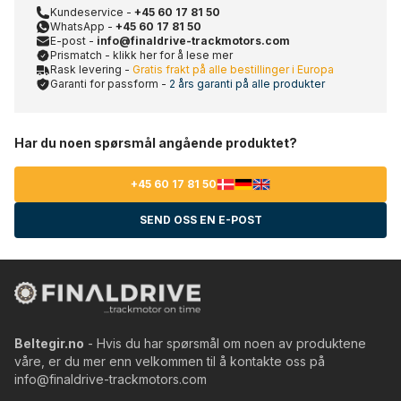
Kundeservice -
+45 60 17 81 50
WhatsApp -
+45 60 17 81 50
E-post -
info@finaldrive-trackmotors.com
Prismatch - klikk her for å lese mer
Rask levering -
Gratis frakt på alle bestillinger i Europa
Garanti for passform -
2 års garanti på alle produkter
Har du noen spørsmål angående produktet?
+45 60 17 81 50
SEND OSS EN E-POST
Beltegir.no
- Hvis du har spørsmål om noen av produktene
våre, er du mer enn velkommen til å kontakte oss på
info@finaldrive-trackmotors.com