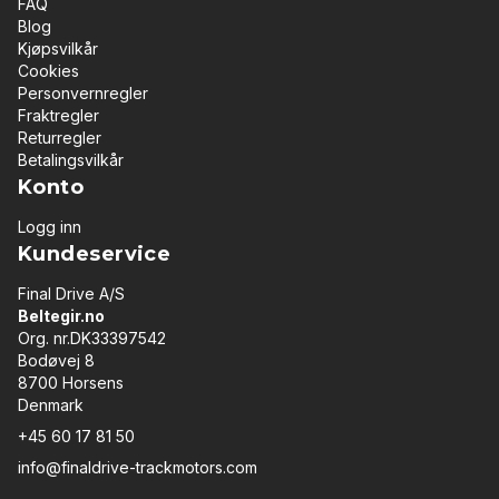
FAQ
Blog
Kjøpsvilkår
Cookies
Personvernregler
Fraktregler
Returregler
Betalingsvilkår
Konto
Logg inn
Kundeservice
Final Drive A/S
Beltegir.no
Org. nr.DK33397542
Bodøvej 8
8700 Horsens
Denmark
+45 60 17 81 50
info@finaldrive-trackmotors.com