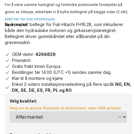
For å sikre samme hastighet og forhindre potensielle forskjeller på
grunn av slitasje, anbefaler vi å bytte beltegiret på begge sider (2 stk),
klikk her for mer informasjon
.
Ny komplett beltegir for Fiat-Hitachi FH16.2B, som inkluderer
Beskrivelse
både den hydrauliske motoren og girkassen/planetgiret.
Beltegiret driver gummibåndet eller stålbandet på din
gravemaskin.
OEM-delnr:
4266829
Prismatch
Gratis frakt innen Europa
Bestillinger før 14:00 (UTC +1) sendes samme dag
Klar til å montere og kjøre
Enkel 2-siders installasjonsveiledning på flere språk
NO, EN,
DK, SE, DE, ES, FR, PL og RO
Velg kvalitet:
Velg om du ønsker å bestille et aftermarket- eller OEM-produkt