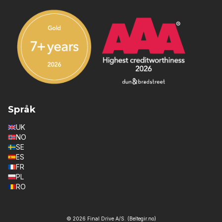
Språk
UK
NO
SE
ES
FR
PL
RO
© 2026 Final Drive A/S. (Beltegir.no)