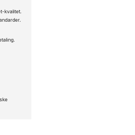
-kvalitet.
tandarder.
taling.
iske