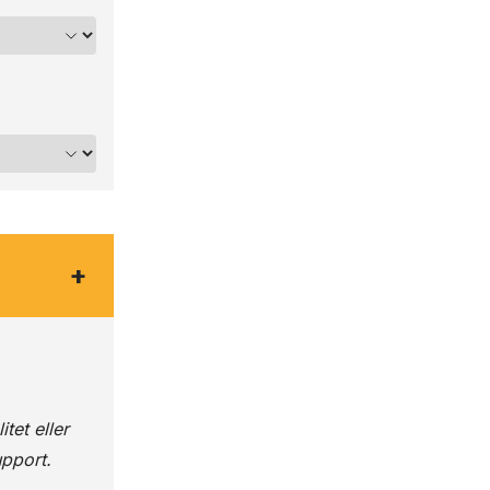
+
et eller
upport.