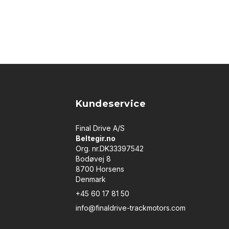
Kundeservice
Final Drive A/S
Beltegir.no
Org. nr.DK33397542
Bodøvej 8
8700 Horsens
Denmark
+45 60 17 81 50
info@finaldrive-trackmotors.com