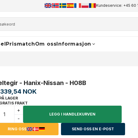
+45 60 17 81 50
info@finaldrive-trackmotors.com
Kundeservice: +45 60 
WhatsA
el
Prismatch
Om oss
Informasjon
eltegir - Hanix-Nissan - H08B
.339,54 NOK
PÅ LAGER
GRATIS FRAKT
+
LEGG I HANDLEKURVEN
-
RING OSS
SEND OSS EN E-POST