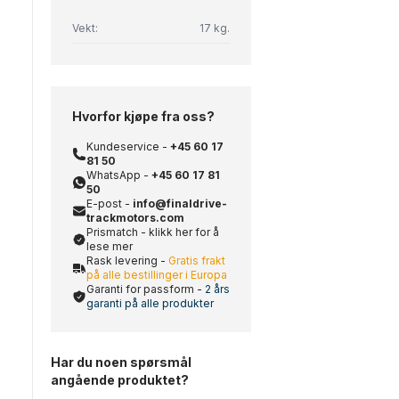
Vekt:
17 kg.
Hvorfor kjøpe fra oss?
Kundeservice -
+45 60 17
81 50
WhatsApp -
+45 60 17 81
50
E-post -
info@finaldrive-
trackmotors.com
Prismatch - klikk her for å
lese mer
Rask levering -
Gratis frakt
på alle bestillinger i Europa
Garanti for passform -
2 års
garanti på alle produkter
Har du noen spørsmål
angående produktet?