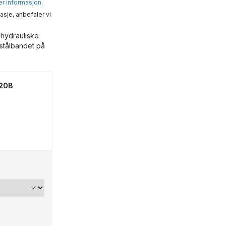
mer informasjon
.
asje, anbefaler vi
 hydrauliske
 stålbandet på
120B