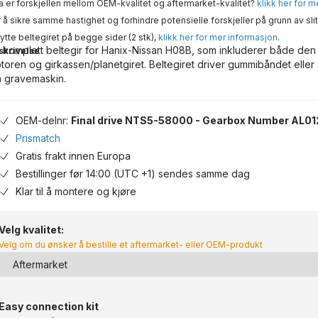
 er forskjellen mellom OEM-kvalitet og aftermarket-kvalitet?
klikk her for 
 å sikre samme hastighet og forhindre potensielle forskjeller på grunn av slit
ytte beltegiret på begge sider (2 stk),
klikk her for mer informasjon
.
 komplett beltegir for Hanix-Nissan H08B, som inkluderer både den
skrivelse
toren og girkassen/planetgiret. Beltegiret driver gummibåndet eller
n gravemaskin.
OEM-delnr:
Final drive NTS5-58000 - Gearbox Number AL0
Prismatch
Gratis frakt innen Europa
Bestillinger før 14:00 (UTC +1) sendes samme dag
Klar til å montere og kjøre
Velg kvalitet:
Velg om du ønsker å bestille et aftermarket- eller OEM-produkt
Easy connection kit