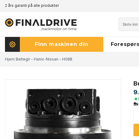
2 års garanti på alle produkter
Prisgaranti - klikk her for å lese mer
Finn maskinen din
Forespørs
Hjem
/
Beltegir - Hanix-Nissan - H08B
B
9