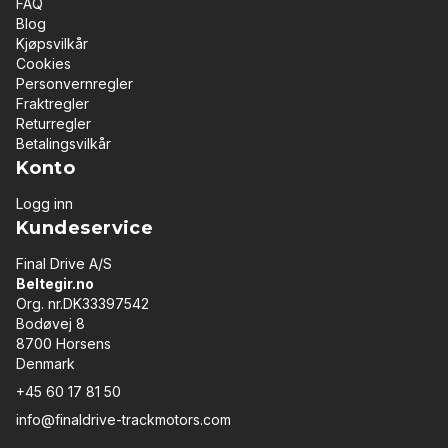
FAQ
Blog
Kjøpsvilkår
Cookies
Personvernregler
Fraktregler
Returregler
Betalingsvilkår
Konto
Logg inn
Kundeservice
Final Drive A/S
Beltegir.no
Org. nr.DK33397542
Bodøvej 8
8700 Horsens
Denmark
+45 60 17 81 50
info@finaldrive-trackmotors.com