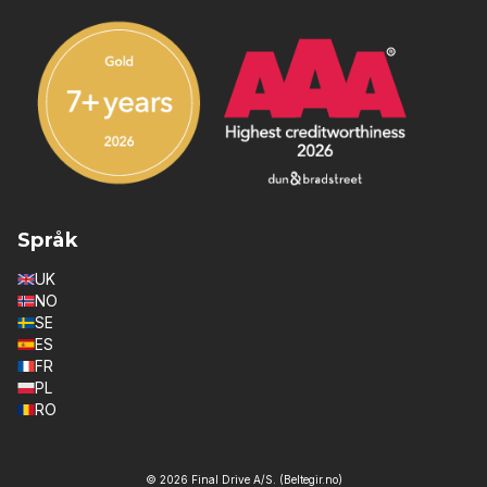
Språk
UK
NO
SE
ES
FR
PL
RO
© 2026 Final Drive A/S. (Beltegir.no)