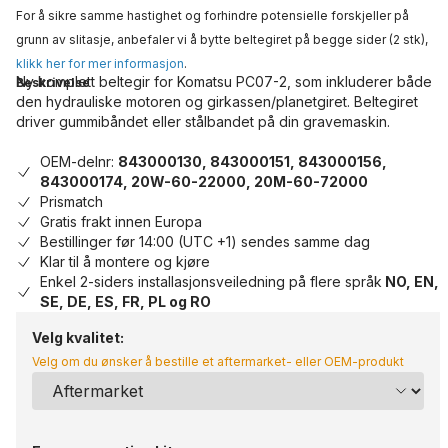
For å sikre samme hastighet og forhindre potensielle forskjeller på
grunn av slitasje, anbefaler vi å bytte beltegiret på begge sider (2 stk),
klikk her for mer informasjon
.
Ny komplett beltegir for Komatsu PC07-2, som inkluderer både
Beskrivelse
den hydrauliske motoren og girkassen/planetgiret. Beltegiret
driver gummibåndet eller stålbandet på din gravemaskin.
OEM-delnr:
843000130, 843000151, 843000156,
843000174, 20W-60-22000, 20M-60-72000
Prismatch
Gratis frakt innen Europa
Bestillinger før 14:00 (UTC +1) sendes samme dag
Klar til å montere og kjøre
Enkel 2-siders installasjonsveiledning på flere språk
NO, EN,
SE, DE, ES, FR, PL og RO
Velg kvalitet:
Velg om du ønsker å bestille et aftermarket- eller OEM-produkt