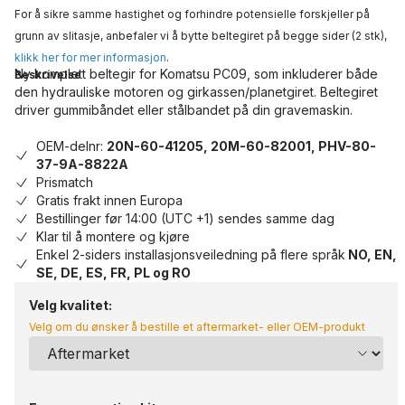
For å sikre samme hastighet og forhindre potensielle forskjeller på
grunn av slitasje, anbefaler vi å bytte beltegiret på begge sider (2 stk),
klikk her for mer informasjon
.
Ny komplett beltegir for Komatsu PC09, som inkluderer både
Beskrivelse
den hydrauliske motoren og girkassen/planetgiret. Beltegiret
driver gummibåndet eller stålbandet på din gravemaskin.
OEM-delnr:
20N-60-41205, 20M-60-82001, PHV-80-
37-9A-8822A
Prismatch
Gratis frakt innen Europa
Bestillinger før 14:00 (UTC +1) sendes samme dag
Klar til å montere og kjøre
Enkel 2-siders installasjonsveiledning på flere språk
NO, EN,
SE, DE, ES, FR, PL og RO
Velg kvalitet:
Velg om du ønsker å bestille et aftermarket- eller OEM-produkt