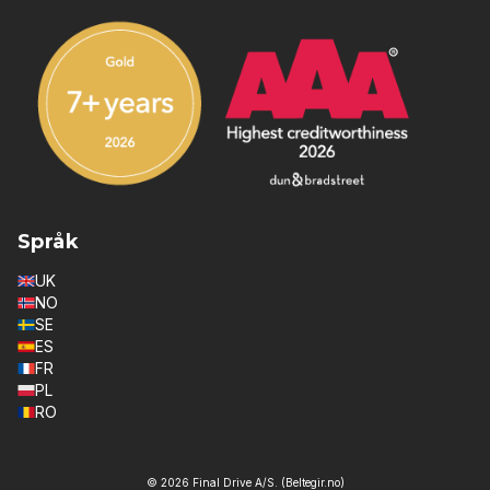
Språk
UK
NO
SE
ES
FR
PL
RO
© 2026 Final Drive A/S. (Beltegir.no)