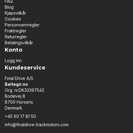
FAQ
Blog
Kjøpsvilkår
Cookies
Personvernregler
Fraktregler
Returregler
Betalingsvilkår
Konto
Logg inn
Kundeservice
Final Drive A/S
Beltegir.no
Org. nr.DK33397542
Bodøvej 8
8700 Horsens
Denmark
+45 60 17 81 50
info@finaldrive-trackmotors.com