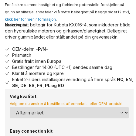
For å sikre samme hastighet og forhindre potensielle forskjeller på
grunn av slitasje, anbefaler vi å bytte beltegiret på begge sider (2 stk),
klikk her for mer informasjon
.
Ny komplett beltegir for Kubota KX016-4, som inkluderer både
Beskrivelse
den hydrauliske motoren og girkassen/planetgiret. Beltegiret
driver gummibåndet eller stålbandet på din gravemaskin.
OEM-delnr:
-P/N-
Prismatch
Gratis frakt innen Europa
Bestillinger før 14:00 (UTC +1) sendes samme dag
Klar til å montere og kjøre
Enkel 2-siders installasjonsveiledning på flere språk
NO, EN,
SE, DE, ES, FR, PL og RO
Velg kvalitet:
Velg om du ønsker å bestille et aftermarket- eller OEM-produkt
Easy connection kit