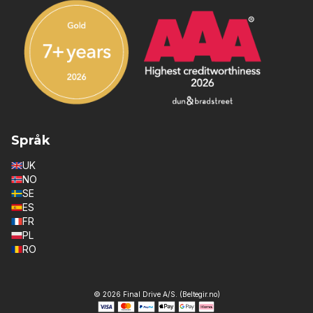
Språk
UK
NO
SE
ES
FR
PL
RO
© 2026 Final Drive A/S. (Beltegir.no)