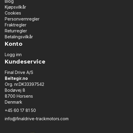
Blog
Kjøpsvilkår
Cookies
Personvernregler
Fraktregler
Returregler
Betalingsvilkår
Konto
Logg inn
Kundeservice
Final Drive A/S
Beltegir.no
Org. nr.DK33397542
Bodøvej 8
8700 Horsens
Denmark
+45 60 17 81 50
info@finaldrive-trackmotors.com