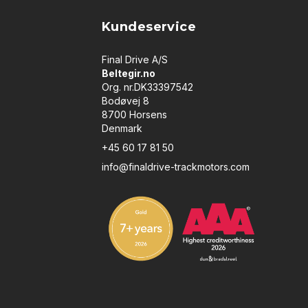
Kundeservice
Final Drive A/S
Beltegir.no
Org. nr.DK33397542
Bodøvej 8
8700 Horsens
Denmark
+45 60 17 81 50
info@finaldrive-trackmotors.com