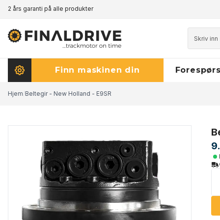
2 års garanti på alle produkter
Prisgaranti - klikk her for å lese mer
Finn maskinen din
Forespørs
Hjem
/
Beltegir - New Holland - E9SR
B
9