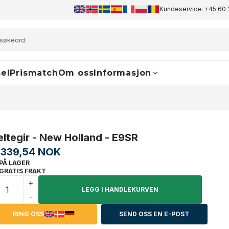
+45 60 17 81 50
info@finaldrive-trackmotors.com
Kundeservice: +45 60 
WhatsA
el
Prismatch
Om oss
Informasjon
eltegir - New Holland - E9SR
.339,54 NOK
PÅ LAGER
GRATIS FRAKT
+
LEGG I HANDLEKURVEN
-
RING OSS
SEND OSS EN E-POST