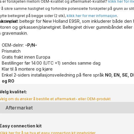
 er forskjellen mellom OEM-kvalitet og aftermarket-kvalitet?
klikk her for 
 å sikre samme hastighet og forhindre potensielle forskjeller på grunn av slit
ytte beltegiret på begge sider (2 stk),
klikk her for mer informasjon
.
 komplett beltegir for New Holland E9SR, som inkluderer både den 
skrivelse
toren og girkassen/planetgiret. Beltegiret driver gummibåndet eller
n gravemaskin.
OEM-delnr:
-P/N-
Prismatch
Gratis frakt innen Europa
Bestillinger før 14:00 (UTC +1) sendes samme dag
Klar til å montere og kjøre
Enkel 2-siders installasjonsveiledning på flere språk
NO, EN, SE, DE
og RO
Velg kvalitet:
Velg om du ønsker å bestille et aftermarket- eller OEM-produkt
Easy connection kit
Klikk her for å se hva et easy connection kit inneholder