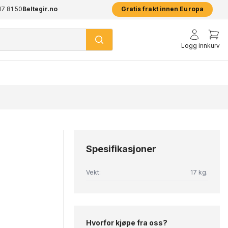
17 81 50
pp
Beltegir.no
2 års garanti på alle produkter
Prisgar
Gratis frakt innen Europa
Logg inn
kurv
Spesifikasjoner
Vekt:
17 kg.
Hvorfor kjøpe fra oss?