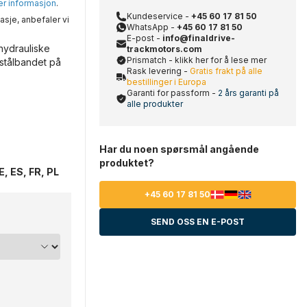
mer informasjon
.
Kundeservice -
+45 60 17 81 50
asje, anbefaler vi
WhatsApp -
+45 60 17 81 50
E-post -
info@finaldrive-
hydrauliske
trackmotors.com
Prismatch - klikk her for å lese mer
 stålbandet på
Rask levering -
Gratis frakt på alle
bestillinger i Europa
Garanti for passform -
2 års garanti på
alle produkter
Har du noen spørsmål angående
produktet?
, ES, FR, PL
+45 60 17 81 50
SEND OSS EN E-POST