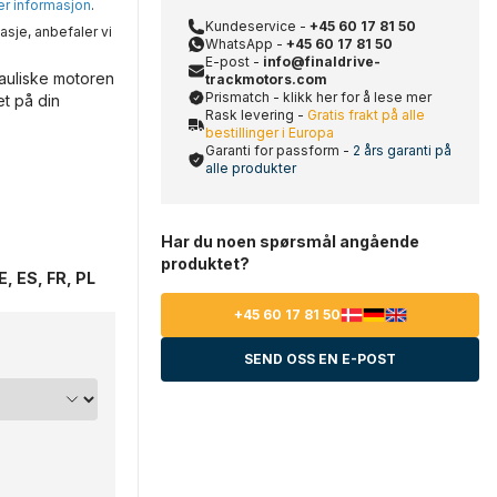
mer informasjon
.
Kundeservice -
+45 60 17 81 50
asje, anbefaler vi
WhatsApp -
+45 60 17 81 50
E-post -
info@finaldrive-
auliske motoren
trackmotors.com
Prismatch - klikk her for å lese mer
et på din
Rask levering -
Gratis frakt på alle
bestillinger i Europa
Garanti for passform -
2 års garanti på
alle produkter
Har du noen spørsmål angående
produktet?
, ES, FR, PL
+45 60 17 81 50
SEND OSS EN E-POST