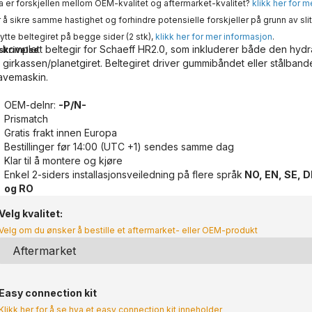
 er forskjellen mellom OEM-kvalitet og aftermarket-kvalitet?
klikk her for 
 å sikre samme hastighet og forhindre potensielle forskjeller på grunn av slit
ytte beltegiret på begge sider (2 stk),
klikk her for mer informasjon
.
 komplett beltegir for Schaeff HR2.0, som inkluderer både den hydr
skrivelse
 girkassen/planetgiret. Beltegiret driver gummibåndet eller stålband
avemaskin.
OEM-delnr:
-P/N-
Prismatch
Gratis frakt innen Europa
Bestillinger før 14:00 (UTC +1) sendes samme dag
Klar til å montere og kjøre
Enkel 2-siders installasjonsveiledning på flere språk
NO, EN, SE, DE
og RO
Velg kvalitet:
Velg om du ønsker å bestille et aftermarket- eller OEM-produkt
Easy connection kit
Klikk her for å se hva et easy connection kit inneholder