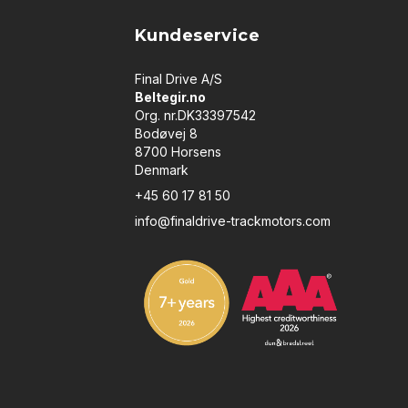
Kundeservice
Final Drive A/S
Beltegir.no
Org. nr.DK33397542
Bodøvej 8
8700 Horsens
Denmark
+45 60 17 81 50
info@finaldrive-trackmotors.com