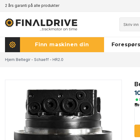
2 års garanti på alle produkter
Prisgaranti - klikk her for å lese mer
Finn maskinen din
Forespørs
Hjem
/
Beltegir - Schaeff - HR2.0
B
1