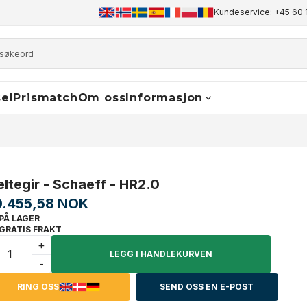
+45 60 17 81 50
info@finaldrive-trackmotors.com
Kundeservice: +45 60 
WhatsA
el
Prismatch
Om oss
Informasjon
eltegir - Schaeff - HR2.0
0.455,58 NOK
PÅ LAGER
GRATIS FRAKT
+
LEGG I HANDLEKURVEN
-
RING OSS
SEND OSS EN E-POST