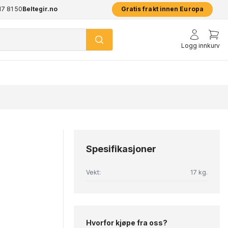
17 81 50
pp
Beltegir.no
2 års garanti på alle produkter
Prisgar
Gratis frakt innen Europa
Logg inn
kurv
Spesifikasjoner
Vekt:
17 kg.
Hvorfor kjøpe fra oss?