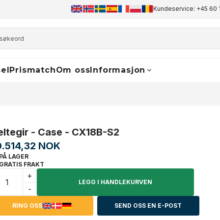
+45 60 17 81 50
info@finaldrive-trackmotors.com
Kundeservice: +45 60 
WhatsA
el
Prismatch
Om oss
Informasjon
eltegir - Case - CX18B-S2
0.514,32 NOK
PÅ LAGER
GRATIS FRAKT
+
LEGG I HANDLEKURVEN
-
RING OSS
SEND OSS EN E-POST