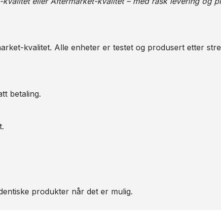
alitet eller Aftermarket-kvalitet – med rask levering og pr
arket-kvalitet. Alle enheter er testet og produsert etter str
tt betaling.
t.
entiske produkter når det er mulig.