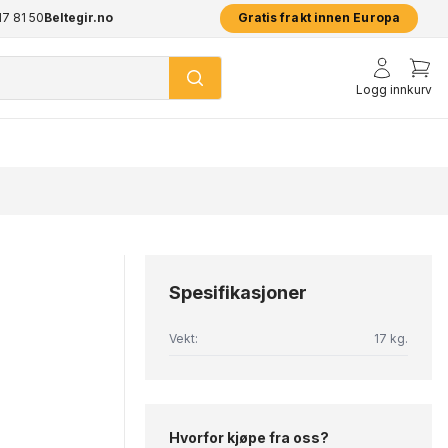
17 81 50
pp
Beltegir.no
2 års garanti på alle produkter
Prisgar
Gratis frakt innen Europa
Logg inn
kurv
Spesifikasjoner
Vekt:
17 kg.
Hvorfor kjøpe fra oss?