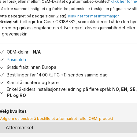
 er forskjellen mellom OEM-kvalitet og aftermarket-kvalitet?
klikk her for 
 å sikre samme hastighet og forhindre potensielle forskjeller på grunn av slit
ytte beltegiret på begge sider (2 stk),
klikk her for mer informasjon
.
 komplett beltegir for Case CX18B-S2, som inkluderer både den hyd
skrivelse
toren og girkassen/planetgiret. Beltegiret driver gummibåndet eller
n gravemaskin.
OEM-delnr:
-N/A-
Prismatch
Gratis frakt innen Europa
Bestillinger før 14:00 (UTC +1) sendes samme dag
Klar til å montere og kjøre
Enkel 2-siders installasjonsveiledning på flere språk
NO, EN, SE,
PL og RO
Velg kvalitet:
Velg om du ønsker å bestille et aftermarket- eller OEM-produkt