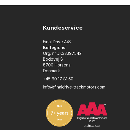
Kundeservice
Final Drive A/S
Beltegir.no
Org. nr.DK33397542
Bodøvej 8
8700 Horsens
Denmark
+45 60 17 81 50
info@finaldrive-trackmotors.com