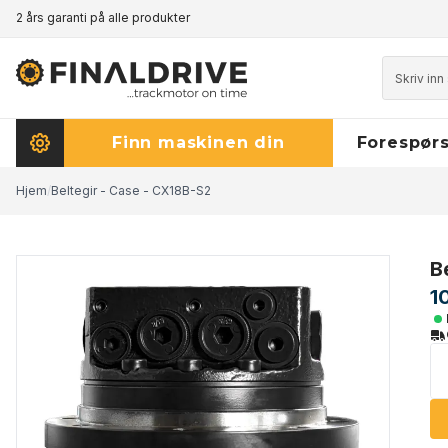
2 års garanti på alle produkter
Prisgaranti - klikk her for å lese mer
Finn maskinen din
Forespørs
Hjem
/
Beltegir - Case - CX18B-S2
B
1