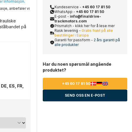
mer informasjon
.
Kundeservice -
+45 60 17 81 50
asje, anbefaler vi
WhatsApp -
+45 60 17 81 50
E-post -
info@finaldrive-
rauliske
trackmotors.com
Prismatch - klikk her for å lese mer
 stålbandet på
Rask levering -
Gratis frakt på alle
bestillinger i Europa
Garanti for passform -
2 års garanti på
alle produkter
Har du noen spørsmål angående
produktet?
+45 60 17 81 50
 DE, ES, FR,
SEND OSS EN E-POST