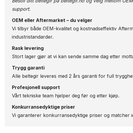
Bestill ditt beltegir på
beltegir.no
og velg mellom OEM-kv
support.
OEM eller Aftermarket – du velger
Vi tilbyr både OEM-kvalitet og kostnadseffektiv Afterm
industristandarder.
Rask levering
Stort lager gjør at vi kan sende samme dag etter motta
Trygg garanti
Alle beltegir leveres med 2 års garanti for full trygghe
Profesjonell support
Vårt tekniske team hjelper deg før og etter kjøp.
Konkurransedyktige priser
Vi garanterer konkurransedyktige priser og matcher id