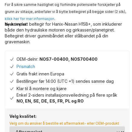
For å sikre samme hastighet og forhindre potensielle forskjeller på
grunn av slitasje, anbefaler vi å bytte beltegiret på begge sider (2 stk),
klikk her for mer informasjon
.
Ny komplett beltegir for Hanix-Nissan H15B+, som inkluderer
Beskrivelse
både den hydrauliske motoren og girkassen/planetgiret.
Beltegiret driver gummibåndet eller stålbandet på din
gravemaskin.
OEM-delnr:
NOS7-00400, NOS700400
Prismatch
Gratis frakt innen Europa
Bestillinger før 14:00 (UTC +1) sendes samme dag
Klar til å montere og kjøre
Enkel 2-siders installasjonsveiledning på flere språk
NO, EN, SE, DE, ES, FR, PL og RO
Velg kvalitet:
Velg om du ønsker å bestille et aftermarket- eller OEM-produkt