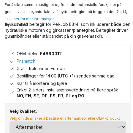
For å sikre samme hastighet og forhindre potensielle forskjeller på
grunn av slitasje, anbefaler vi å bytte beltegiret på begge sider (2 stk),
klikk her for mer informasjon
.
Ny komplett beltegir for Pel-Job EB14, som inkluderer både den
Beskrivelse
hydrauliske motoren og girkassen/planetgiret. Beltegiret driver
gummibåndet eller stålbandet på din gravemaskin.
OEM-delnr:
E4890012
Prismatch
Gratis frakt innen Europa
Bestillinger før 14:00 (UTC +1) sendes samme dag
Klar til å montere og kjøre
Enkel 2-siders installasjonsveiledning på flere språk
NO, EN, SE, DE, ES, FR, PL og RO
Velg kvalitet:
Velg om du ønsker å bestille et aftermarket- eller OEM-produkt