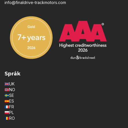
info@finaldrive-trackmotors.com
Språk
UK
NO
SE
ES
FR
PL
RO