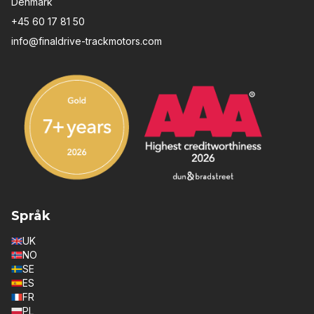
Denmark
+45 60 17 81 50
info@finaldrive-trackmotors.com
Språk
UK
NO
SE
ES
FR
PL