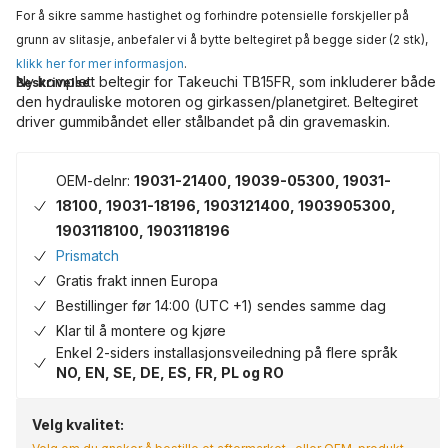
For å sikre samme hastighet og forhindre potensielle forskjeller på
grunn av slitasje, anbefaler vi å bytte beltegiret på begge sider (2 stk),
klikk her for mer informasjon
.
Ny komplett beltegir for Takeuchi TB15FR, som inkluderer både
Beskrivelse
den hydrauliske motoren og girkassen/planetgiret. Beltegiret
driver gummibåndet eller stålbandet på din gravemaskin.
OEM-delnr:
19031-21400, 19039-05300, 19031-
18100, 19031-18196, 1903121400, 1903905300,
1903118100, 1903118196
Prismatch
Gratis frakt innen Europa
Bestillinger før 14:00 (UTC +1) sendes samme dag
Klar til å montere og kjøre
Enkel 2-siders installasjonsveiledning på flere språk
NO, EN, SE, DE, ES, FR, PL og RO
Velg kvalitet: