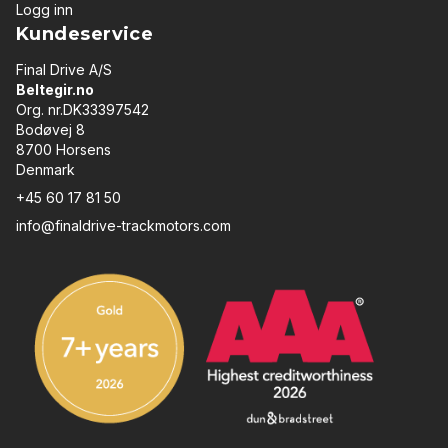
Logg inn
Kundeservice
Final Drive A/S
Beltegir.no
Org. nr.DK33397542
Bodøvej 8
8700 Horsens
Denmark
+45 60 17 81 50
info@finaldrive-trackmotors.com