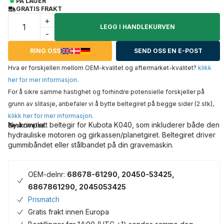
PÅ LAGER
GRATIS FRAKT
+
LEGG I HANDLEKURVEN
-
RING OSS
SEND OSS EN E-POST
Hva er forskjellen mellom OEM-kvalitet og aftermarket-kvalitet?
klikk
her for mer informasjon
.
For å sikre samme hastighet og forhindre potensielle forskjeller på
grunn av slitasje, anbefaler vi å bytte beltegiret på begge sider (2 stk),
klikk her for mer informasjon
.
Ny komplett beltegir for Kubota K040, som inkluderer både den
Beskrivelse
hydrauliske motoren og girkassen/planetgiret. Beltegiret driver
gummibåndet eller stålbandet på din gravemaskin.
OEM-delnr:
68678-61290, 20450-53425,
6867861290, 2045053425
Prismatch
Gratis frakt innen Europa