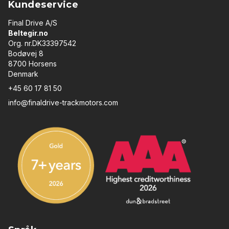
Kundeservice
Final Drive A/S
Beltegir.no
Org. nr.DK33397542
Bodøvej 8
8700 Horsens
Denmark
+45 60 17 81 50
info@finaldrive-trackmotors.com