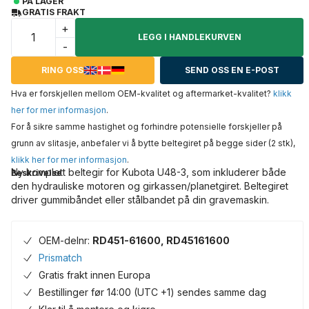
PÅ LAGER
GRATIS FRAKT
+
LEGG I HANDLEKURVEN
-
RING OSS
SEND OSS EN E-POST
Hva er forskjellen mellom OEM-kvalitet og aftermarket-kvalitet?
klikk
her for mer informasjon
.
For å sikre samme hastighet og forhindre potensielle forskjeller på
grunn av slitasje, anbefaler vi å bytte beltegiret på begge sider (2 stk),
klikk her for mer informasjon
.
Ny komplett beltegir for Kubota U48-3, som inkluderer både
Beskrivelse
den hydrauliske motoren og girkassen/planetgiret. Beltegiret
driver gummibåndet eller stålbandet på din gravemaskin.
OEM-delnr:
RD451-61600, RD45161600
Prismatch
Gratis frakt innen Europa
Bestillinger før 14:00 (UTC +1) sendes samme dag