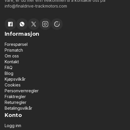
våre, er du mer enn velkommen til å kontakte oss på
info@finaldrive-trackmotors.com
Informasjon
Forespørsel
Prismatch
Om oss
Kontakt
FAQ
Blog
Kjøpsvilkår
Cookies
Personvernregler
Fraktregler
Returregler
Betalingsvilkår
Konto
Logg inn