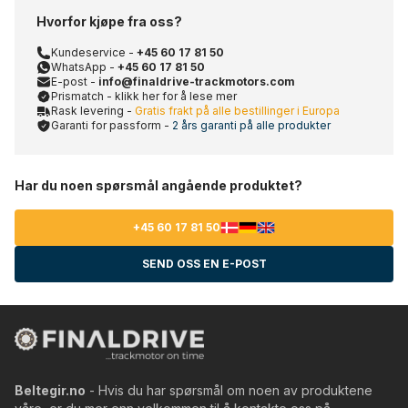
Hvorfor kjøpe fra oss?
Kundeservice -
+45 60 17 81 50
WhatsApp -
+45 60 17 81 50
E-post -
info@finaldrive-trackmotors.com
Prismatch - klikk her for å lese mer
Rask levering -
Gratis frakt på alle bestillinger i Europa
Garanti for passform -
2 års garanti på alle produkter
Har du noen spørsmål angående produktet?
+45 60 17 81 50
SEND OSS EN E-POST
Beltegir.no
- Hvis du har spørsmål om noen av produktene