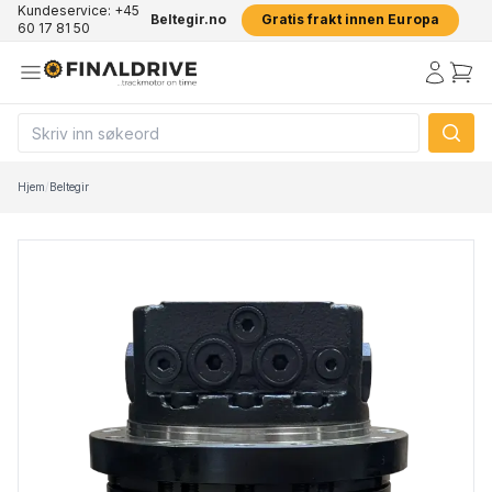
Kundeservice: +45
Beltegir.no
Gratis frakt innen Europa
60 17 81 50
Hjem
/
Beltegir