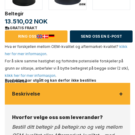
Beltegir
13.510,02 NOK
GRATIS FRAKT
RING OSS
SEND OSS EN E-POST
Hva er forskjellen mellom OEM-kvalitet og aftermarket-kvalitet?
klikk
her for mer informasjon
.
For å sikre samme hastighet og forhindre potensielle forskjeller på
grunn av slitasje, anbefaler vi å bytte beltegiret på begge sider (2 stk),
klikk her for mer informasjon
.
Produkten har utgått og kan derfor ikke bestilles
Beskrivelse
+
Beskrivelse
Hvorfor velge oss som leverandør?
Bestill ditt beltegir på
beltegir.no
og velg mellom