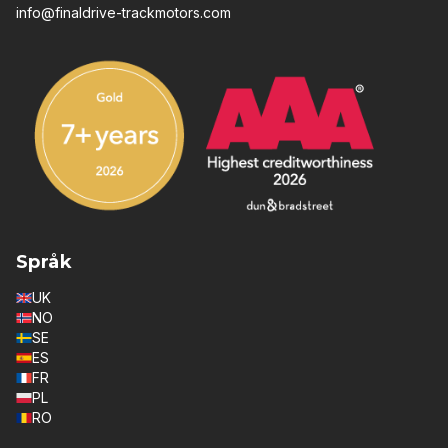
info@finaldrive-trackmotors.com
Språk
UK
NO
SE
ES
FR
PL
RO