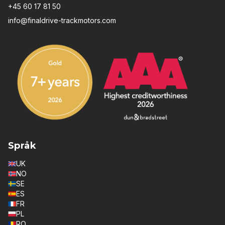
+45 60 17 81 50
info@finaldrive-trackmotors.com
Språk
UK
NO
SE
ES
FR
PL
RO