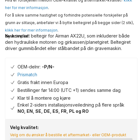
Hva er forskjellen mellom OEM-kvalitet og aftermarket-kvalitet?
klikk
her for mer informasjon
.
For å sikre samme hastighet og forhindre potensielle forskjeller på
grunn av slitasje, anbefaler vi å bytte beltegiret på begge sider (2 stk),
klikk her for mer informasjon
.
Ny komplett beltegir for Airman AX22U, som inkluderer både
Beskrivelse
den hydrauliske motoren og girkassen/planetgiret. Beltegiret
driver gummibåndet eller stålbandet på din gravemaskin.
OEM-delnr:
-P/N-
Prismatch
Gratis frakt innen Europa
Bestillinger før 14:00 (UTC +1) sendes samme dag
Klar til å montere og kjøre
Enkel 2-siders installasjonsveiledning på flere språk
NO, EN, SE, DE, ES, FR, PL og RO
Velg kvalitet:
Velg om du ønsker å bestille et aftermarket- eller OEM-produkt