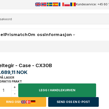
+45 60 17 81 50
info@finaldrive-trackmotors.com
Kundeservice: +45 60 
WhatsA
el
Prismatch
Om oss
Informasjon
eltegir - Case - CX30B
1.689,11 NOK
PÅ LAGER
GRATIS FRAKT
+
LEGG I HANDLEKURVEN
-
RING OSS
SEND OSS EN E-POST