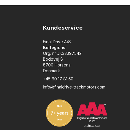
Kundeservice
Final Drive A/S
Beltegir.no
Org. nr.DK33397542
Bodøvej 8
8700 Horsens
Denmark
+45 60 17 81 50
info@finaldrive-trackmotors.com