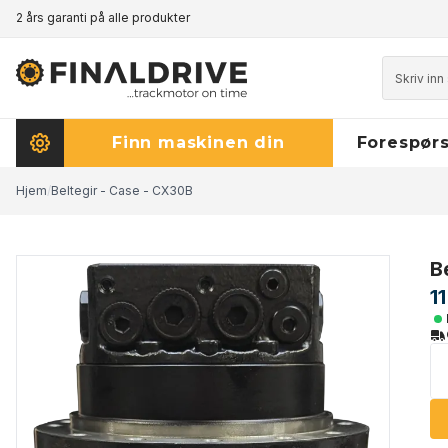
2 års garanti på alle produkter
Prisgaranti - klikk her for å lese mer
Finn maskinen din
Forespørs
Hjem
/
Beltegir - Case - CX30B
B
1