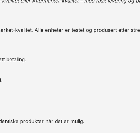
alitet eller Aftermarket-kvalitet – med rask levering og pr
arket-kvalitet. Alle enheter er testet og produsert etter str
tt betaling.
t.
entiske produkter når det er mulig.