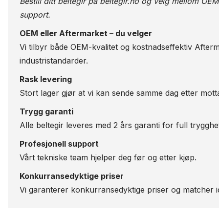
Bestill ditt beltegir på
beltegir.no
og velg mellom OEM-kv
support.
OEM eller Aftermarket – du velger
Vi tilbyr både OEM-kvalitet og kostnadseffektiv Afterm
industristandarder.
Rask levering
Stort lager gjør at vi kan sende samme dag etter motta
Trygg garanti
Alle beltegir leveres med 2 års garanti for full trygghe
Profesjonell support
Vårt tekniske team hjelper deg før og etter kjøp.
Konkurransedyktige priser
Vi garanterer konkurransedyktige priser og matcher id