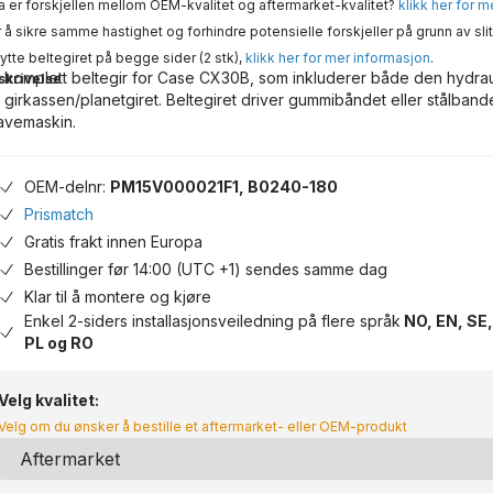
 er forskjellen mellom OEM-kvalitet og aftermarket-kvalitet?
klikk her for 
 å sikre samme hastighet og forhindre potensielle forskjeller på grunn av slit
ytte beltegiret på begge sider (2 stk),
klikk her for mer informasjon
.
 komplett beltegir for Case CX30B, som inkluderer både den hydra
skrivelse
 girkassen/planetgiret. Beltegiret driver gummibåndet eller stålband
avemaskin.
OEM-delnr:
PM15V000021F1, B0240-180
Prismatch
Gratis frakt innen Europa
Bestillinger før 14:00 (UTC +1) sendes samme dag
Klar til å montere og kjøre
Enkel 2-siders installasjonsveiledning på flere språk
NO, EN, SE,
PL og RO
Velg kvalitet:
Velg om du ønsker å bestille et aftermarket- eller OEM-produkt