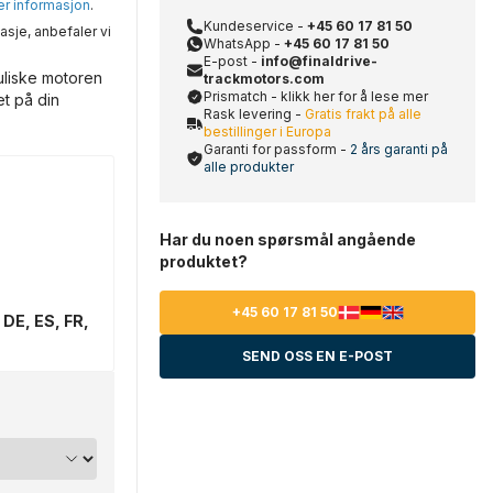
mer informasjon
.
Kundeservice -
+45 60 17 81 50
asje, anbefaler vi
WhatsApp -
+45 60 17 81 50
E-post -
info@finaldrive-
uliske motoren
trackmotors.com
Prismatch - klikk her for å lese mer
et på din
Rask levering -
Gratis frakt på alle
bestillinger i Europa
Garanti for passform -
2 års garanti på
alle produkter
Har du noen spørsmål angående
produktet?
+45 60 17 81 50
 DE, ES, FR,
SEND OSS EN E-POST