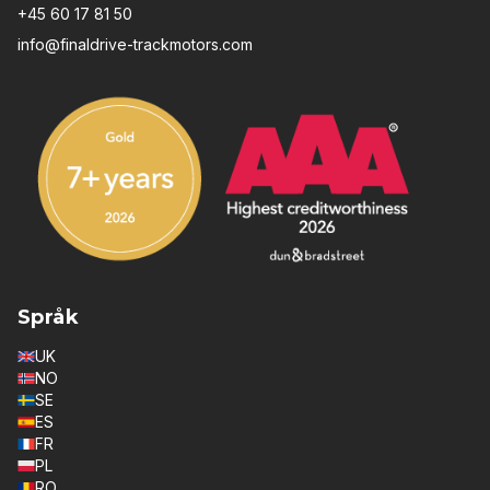
+45 60 17 81 50
info@finaldrive-trackmotors.com
Språk
UK
NO
SE
ES
FR
PL
RO