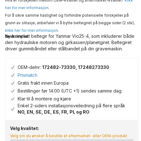
Hva er forskjellen mellom OEM-kvalitet og aftermarket-kvalitet?
klikk
her for mer informasjon
.
For å sikre samme hastighet og forhindre potensielle forskjeller på
grunn av slitasje, anbefaler vi å bytte beltegiret på begge sider (2 stk),
klikk her for mer informasjon
.
Ny komplett beltegir for Yanmar Vio25-4, som inkluderer både
Beskrivelse
den hydrauliske motoren og girkassen/planetgiret. Beltegiret
driver gummibåndet eller stålbandet på din gravemaskin.
OEM-delnr:
172482-73330, 17248273330
Prismatch
Gratis frakt innen Europa
Bestillinger før 14:00 (UTC +1) sendes samme dag
Klar til å montere og kjøre
Enkel 2-siders installasjonsveiledning på flere språk
NO, EN, SE, DE, ES, FR, PL og RO
Velg kvalitet:
Velg om du ønsker å bestille et aftermarket- eller OEM-produkt