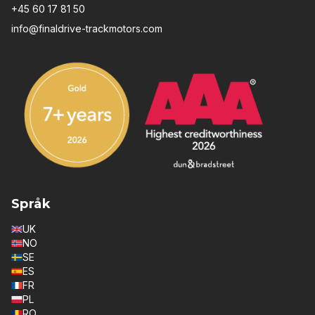
+45 60 17 81 50
info@finaldrive-trackmotors.com
Språk
UK
NO
SE
ES
FR
PL
RO