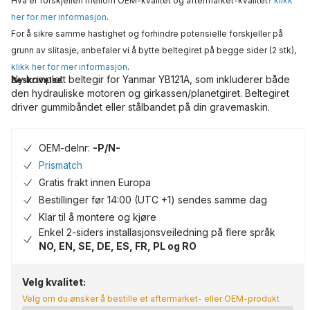
Hva er forskjellen mellom OEM-kvalitet og aftermarket-kvalitet?
klikk
her for mer informasjon
.
For å sikre samme hastighet og forhindre potensielle forskjeller på
grunn av slitasje, anbefaler vi å bytte beltegiret på begge sider (2 stk),
klikk her for mer informasjon
.
Ny komplett beltegir for Yanmar YB121A, som inkluderer både
Beskrivelse
den hydrauliske motoren og girkassen/planetgiret. Beltegiret
driver gummibåndet eller stålbandet på din gravemaskin.
OEM-delnr:
-P/N-
Prismatch
Gratis frakt innen Europa
Bestillinger før 14:00 (UTC +1) sendes samme dag
Klar til å montere og kjøre
Enkel 2-siders installasjonsveiledning på flere språk
NO, EN, SE, DE, ES, FR, PL og RO
Velg kvalitet:
Velg om du ønsker å bestille et aftermarket- eller OEM-produkt