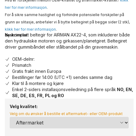
Hva er forskjellen mellom OEM-kvalitet og aftermarket-kvalitet?
klikk
her for mer informasjon
.
For å sikre samme hastighet og forhindre potensielle forskjeller på
grunn av slitasje, anbefaler vi å bytte beltegiret på begge sider (2 stk),
klikk her for mer informasjon
.
Ny komplett beltegir for AIRMAN AX22-4, som inkluderer både
Beskrivelse
den hydrauliske motoren og girkassen/planetgiret. Beltegiret
driver gummibåndet eller stålbandet på din gravemaskin.
OEM-delnr:
Prismatch
Gratis frakt innen Europa
Bestillinger før 14:00 (UTC +1) sendes samme dag
Klar til å montere og kjøre
Enkel 2-siders installasjonsveiledning på flere språk
NO, EN,
SE, DE, ES, FR, PL og RO
Velg kvalitet:
Velg om du ønsker å bestille et aftermarket- eller OEM-produkt