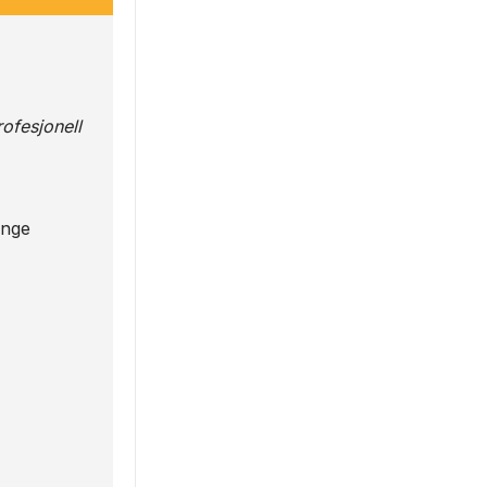
ofesjonell
enge