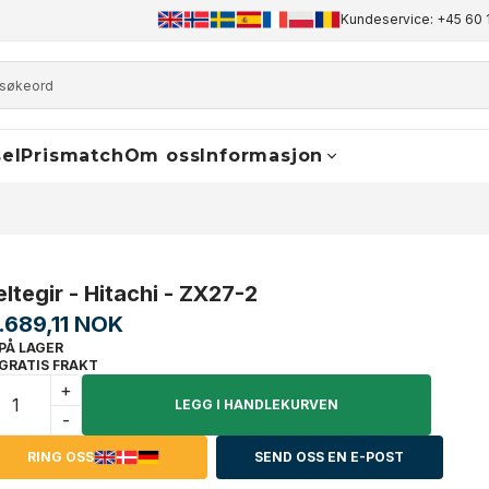
+45 60 17 81 50
info@finaldrive-trackmotors.com
Kundeservice: +45 60 
WhatsA
el
Prismatch
Om oss
Informasjon
eltegir - Hitachi - ZX27-2
1.689,11 NOK
PÅ LAGER
GRATIS FRAKT
+
LEGG I HANDLEKURVEN
-
RING OSS
SEND OSS EN E-POST