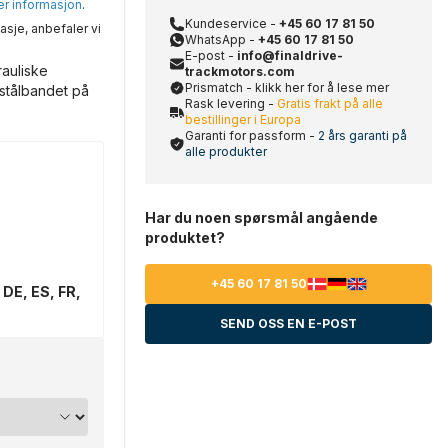
mer informasjon
.
Kundeservice -
+45 60 17 81 50
asje, anbefaler vi
WhatsApp -
+45 60 17 81 50
E-post -
info@finaldrive-
rauliske
trackmotors.com
Prismatch - klikk her for å lese mer
 stålbandet på
Rask levering -
Gratis frakt på alle
bestillinger i Europa
Garanti for passform -
2 års garanti på
alle produkter
Har du noen spørsmål angående
produktet?
+45 60 17 81 50
 DE, ES, FR,
SEND OSS EN E-POST