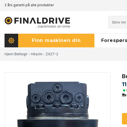
2 års garanti på alle produkter
Prisgaranti - klikk her for å lese mer
Finn maskinen din
Forespørs
Hjem
/
Beltegir - Hitachi - ZX27-2
B
1