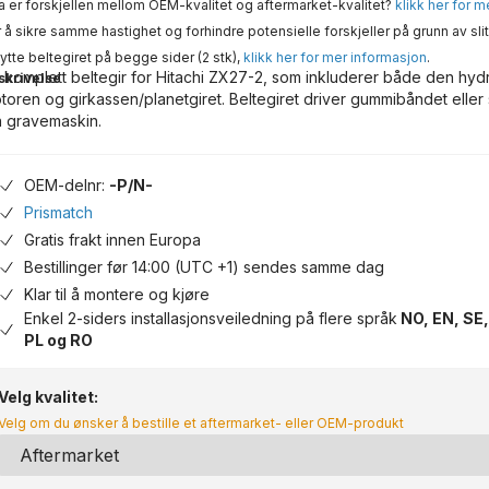
 er forskjellen mellom OEM-kvalitet og aftermarket-kvalitet?
klikk her for 
 å sikre samme hastighet og forhindre potensielle forskjeller på grunn av slit
ytte beltegiret på begge sider (2 stk),
klikk her for mer informasjon
.
 komplett beltegir for Hitachi ZX27-2, som inkluderer både den hyd
skrivelse
toren og girkassen/planetgiret. Beltegiret driver gummibåndet eller
n gravemaskin.
OEM-delnr:
-P/N-
Prismatch
Gratis frakt innen Europa
Bestillinger før 14:00 (UTC +1) sendes samme dag
Klar til å montere og kjøre
Enkel 2-siders installasjonsveiledning på flere språk
NO, EN, SE,
PL og RO
Velg kvalitet:
Velg om du ønsker å bestille et aftermarket- eller OEM-produkt