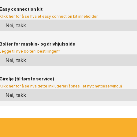
Easy connection kit
Klikk her for å se hva et easy connection kit inneholder
Bolter for maskin- og drivhjulsside
Legge til nye bolter i bestillingen?
Girolje (til første service)
Klikk her for å se hva dette inkluderer (åpnes i et nytt nettleservindu)