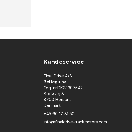
Kundeservice
Final Drive A/S
Beltegir.no
Org. nr.DK33397542
Bodøvej 8
8700 Horsens
Denmark
+45 60 17 81 50
info@finaldrive-trackmotors.com