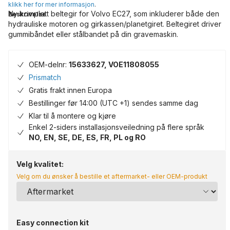
klikk her for mer informasjon
.
Ny komplett beltegir for Volvo EC27, som inkluderer både den
Beskrivelse
hydrauliske motoren og girkassen/planetgiret. Beltegiret driver
gummibåndet eller stålbandet på din gravemaskin.
OEM-delnr:
15633627, VOE11808055
Prismatch
Gratis frakt innen Europa
Bestillinger før 14:00 (UTC +1) sendes samme dag
Klar til å montere og kjøre
Enkel 2-siders installasjonsveiledning på flere språk
NO, EN, SE, DE, ES, FR, PL og RO
Velg kvalitet:
Velg om du ønsker å bestille et aftermarket- eller OEM-produkt
Easy connection kit