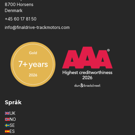
8700 Horsens
Denmark
+45 60 17 81 50
info@finaldrive-trackmotors.com
Språk
UK
NO
SE
ES