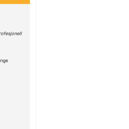
ofesjonell
enge