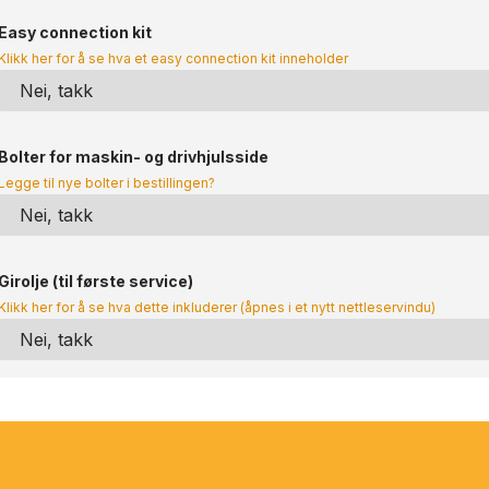
Easy connection kit
Klikk her for å se hva et easy connection kit inneholder
Bolter for maskin- og drivhjulsside
Legge til nye bolter i bestillingen?
Girolje (til første service)
Klikk her for å se hva dette inkluderer (åpnes i et nytt nettleservindu)