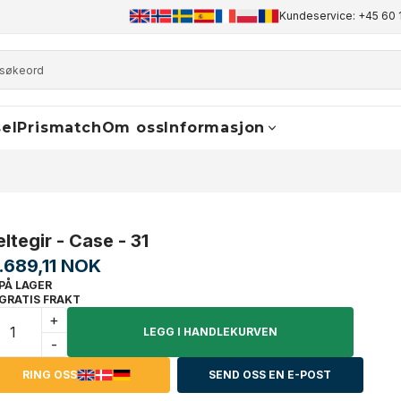
+45 60 17 81 50
info@finaldrive-trackmotors.com
Kundeservice: +45 60 
WhatsA
el
Prismatch
Om oss
Informasjon
ltegir - Case - 31
1.689,11 NOK
PÅ LAGER
GRATIS FRAKT
+
LEGG I HANDLEKURVEN
-
RING OSS
SEND OSS EN E-POST