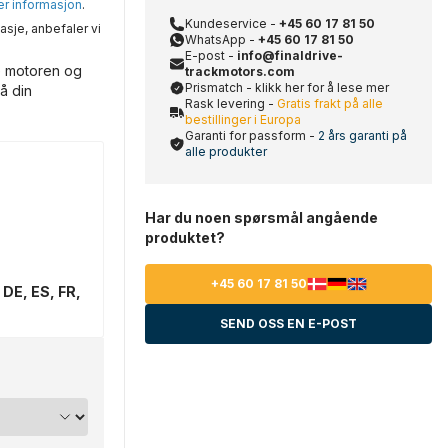
mer informasjon
.
Kundeservice -
+45 60 17 81 50
asje, anbefaler vi
WhatsApp -
+45 60 17 81 50
E-post -
info@finaldrive-
e motoren og
trackmotors.com
Prismatch - klikk her for å lese mer
å din
Rask levering -
Gratis frakt på alle
bestillinger i Europa
Garanti for passform -
2 års garanti på
alle produkter
Har du noen spørsmål angående
produktet?
+45 60 17 81 50
 DE, ES, FR,
SEND OSS EN E-POST