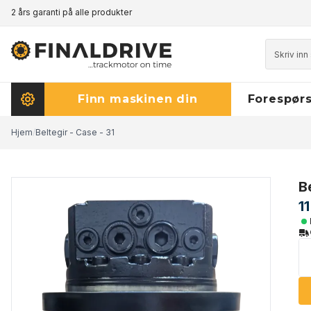
2 års garanti på alle produkter
Prisgaranti - klikk her for å lese mer
Finn maskinen din
Forespørs
Hjem
/
Beltegir - Case - 31
Be
1