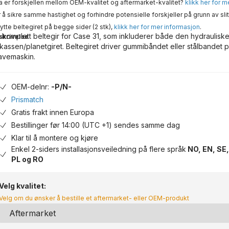
 er forskjellen mellom OEM-kvalitet og aftermarket-kvalitet?
klikk her for 
 å sikre samme hastighet og forhindre potensielle forskjeller på grunn av slit
ytte beltegiret på begge sider (2 stk),
klikk her for mer informasjon
.
 komplett beltegir for Case 31, som inkluderer både den hydraulisk
skrivelse
rkassen/planetgiret. Beltegiret driver gummibåndet eller stålbandet p
avemaskin.
OEM-delnr:
-P/N-
Prismatch
Gratis frakt innen Europa
Bestillinger før 14:00 (UTC +1) sendes samme dag
Klar til å montere og kjøre
Enkel 2-siders installasjonsveiledning på flere språk
NO, EN, SE,
PL og RO
Velg kvalitet:
Velg om du ønsker å bestille et aftermarket- eller OEM-produkt