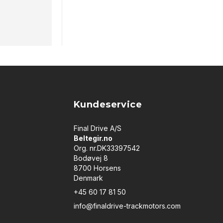
Kundeservice
Final Drive A/S
Beltegir.no
Org. nr.DK33397542
Bodøvej 8
8700 Horsens
Denmark
+45 60 17 81 50
info@finaldrive-trackmotors.com