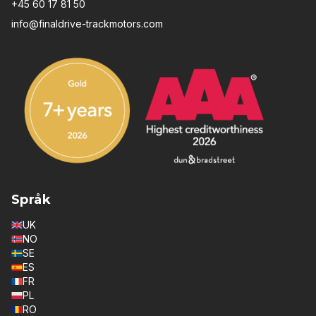
+45 60 17 81 50
info@finaldrive-trackmotors.com
Språk
UK
NO
SE
ES
FR
PL
RO