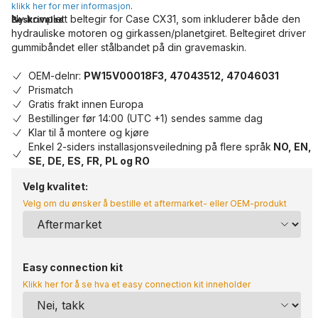
klikk her for mer informasjon
.
Ny komplett beltegir for Case CX31, som inkluderer både den
Beskrivelse
hydrauliske motoren og girkassen/planetgiret. Beltegiret driver
gummibåndet eller stålbandet på din gravemaskin.
OEM-delnr:
PW15V00018F3, 47043512, 47046031
Prismatch
Gratis frakt innen Europa
Bestillinger før 14:00 (UTC +1) sendes samme dag
Klar til å montere og kjøre
Enkel 2-siders installasjonsveiledning på flere språk
NO, EN,
SE, DE, ES, FR, PL og RO
Velg kvalitet:
Velg om du ønsker å bestille et aftermarket- eller OEM-produkt
Easy connection kit
Klikk her for å se hva et easy connection kit inneholder