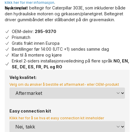
klikk her for mer informasjon
.
Ny komplett beltegir for Caterpillar 303E, som inkluderer både
Beskrivelse
den hydrauliske motoren og girkassen/planetgiret. Beltegiret
driver gummibåndet eller stålbandet på din gravemaskin.
OEM-delnr:
295-9370
Prismatch
Gratis frakt innen Europa
Bestillinger før 14:00 (UTC +1) sendes samme dag
Klar til å montere og kjøre
Enkel 2-siders installasjonsveiledning på flere språk
NO, EN,
SE, DE, ES, FR, PL og RO
Velg kvalitet:
Velg om du ønsker å bestille et aftermarket- eller OEM-produkt
Easy connection kit
Klikk her for å se hva et easy connection kit inneholder