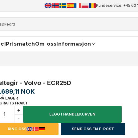
+45 60 17 81 50
info@finaldrive-trackmotors.com
Kundeservice: +45 60 
WhatsA
el
Prismatch
Om oss
Informasjon
eltegir - Volvo - ECR25D
1.689,11 NOK
PÅ LAGER
GRATIS FRAKT
+
LEGG I HANDLEKURVEN
-
RING OSS
SEND OSS EN E-POST