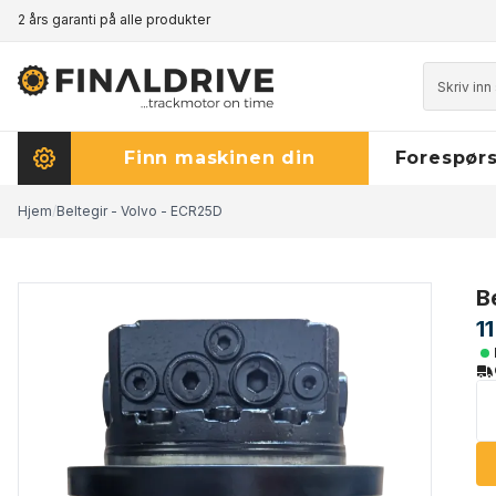
2 års garanti på alle produkter
Prisgaranti - klikk her for å lese mer
Finn maskinen din
Forespørs
Hjem
/
Beltegir - Volvo - ECR25D
B
1