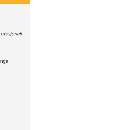
ofesjonell
enge