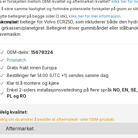
 er forskjellen mellom OEM-kvalitet og aftermarket-kvalitet?
klikk her for 
 å sikre samme hastighet og forhindre potensielle forskjeller på grunn av slit
ytte beltegiret på begge sider (2 stk),
klikk her for mer informasjon
.
 komplett beltegir for Volvo ECR25D, som inkluderer både den hydr
skrivelse
 girkassen/planetgiret. Beltegiret driver gummibåndet eller stålband
avemaskin.
OEM-delnr:
15678324
Prismatch
Gratis frakt innen Europa
Bestillinger før 14:00 (UTC +1) sendes samme dag
Klar til å montere og kjøre
Enkel 2-siders installasjonsveiledning på flere språk
NO, EN, SE,
PL og RO
Velg kvalitet:
Velg om du ønsker å bestille et aftermarket- eller OEM-produkt