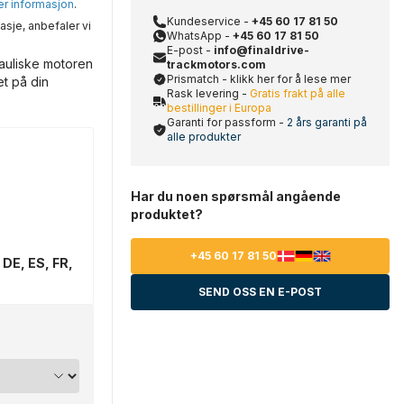
mer informasjon
.
Kundeservice -
+45 60 17 81 50
asje, anbefaler vi
WhatsApp -
+45 60 17 81 50
E-post -
info@finaldrive-
auliske motoren
trackmotors.com
Prismatch - klikk her for å lese mer
et på din
Rask levering -
Gratis frakt på alle
bestillinger i Europa
Garanti for passform -
2 års garanti på
alle produkter
Har du noen spørsmål angående
produktet?
+45 60 17 81 50
 DE, ES, FR,
SEND OSS EN E-POST