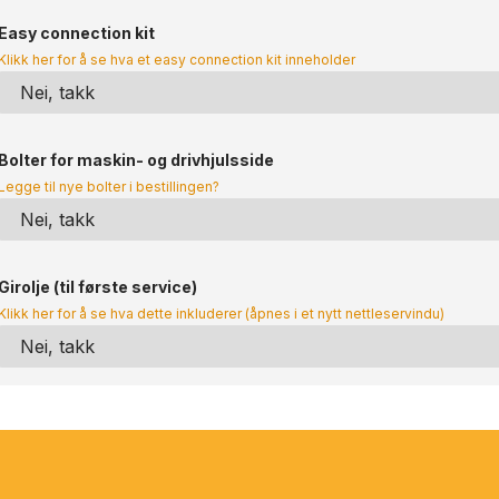
Easy connection kit
Klikk her for å se hva et easy connection kit inneholder
Bolter for maskin- og drivhjulsside
Legge til nye bolter i bestillingen?
Girolje (til første service)
Klikk her for å se hva dette inkluderer (åpnes i et nytt nettleservindu)