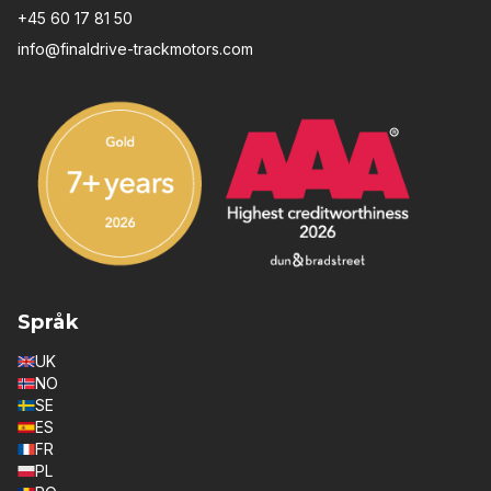
+45 60 17 81 50
info@finaldrive-trackmotors.com
Språk
UK
NO
SE
ES
FR
PL