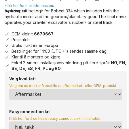
klikk her for mer informasjon
.
Ny komplett beltegir for Bobcat 334 which includes both the
Beskrivelse
hydraulic motor and the gearbox/planetary gear. The final drive
operates your crawler excavator's rubber- or steel track.
OEM-delnr:
6670667
Prismatch
Gratis frakt innen Europa
Bestillinger før 14:00 (UTC +1) sendes samme dag
Klar til å montere og kjøre
Enkel 2-siders installasjonsveiledning på flere språk
NO, EN,
SE, DE, ES, FR, PL og RO
Velg kvalitet:
Velg om du ønsker å bestille et aftermarket- eller OEM-produkt
Easy connection kit
Klikk her for å se hva et easy connection kit inneholder