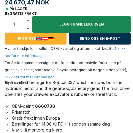
24.670,47 NOK
PÅ LAGER
GRATIS FRAKT
+
LEGG I HANDLEKURVEN
-
RING OSS
SEND OSS EN E-POST
Hva er forskjellen mellom OEM-kvalitet og aftermarket-kvalitet?
klikk
her for mer informasjon
.
For å sikre samme hastighet og forhindre potensielle forskjeller på
grunn av slitasje, anbefaler vi å bytte beltegiret på begge sider (2 stk),
klikk her for mer informasjon
.
Ny komplett beltegir for Bobcat 337 which includes both the
Beskrivelse
hydraulic motor and the gearbox/planetary gear. The final drive
operates your crawler excavator's rubber- or steel track.
OEM-delnr:
6668730
Prismatch
Gratis frakt innen Europa
Bestillinger før 14:00 (UTC +1) sendes samme dag
Klar til å montere og kjøre