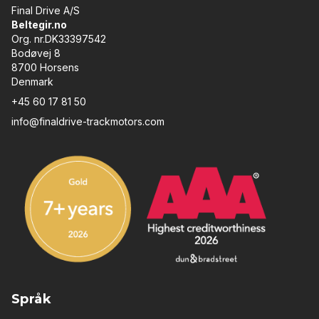
Final Drive A/S
Beltegir.no
Org. nr.DK33397542
Bodøvej 8
8700 Horsens
Denmark
+45 60 17 81 50
info@finaldrive-trackmotors.com
Språk