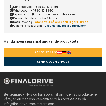
Kundeservice -
+45 60 17 81 50
WhatsApp -
+45 60 17 81 50
E-post -
info@finaldrive-trackmotors.com
Prismatch - klikk her for å lese mer
Rask levering -
Gratis frakt på alle bestillinger i Europa
Garanti for passform -
2 års garanti på alle produkter
Har du noen spørsmål angående produktet?
+45 60 17 81 50
SEND OSS EN E-POST
Beltegir.no
- Hvis du har spørsmål om noen av produktene
våre, er du mer enn velkommen til å kontakte oss på
info@finaldrive-trackmotors.com