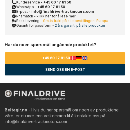
Kundeservice -
+45 60 17 81 50
WhatsApp -
+45 60 17 81 50
E-post -
info@finaldrive-trackmotors.com
Prismatch - klikk her for å lese mer
Rask levering -
Gratis frakt på alle bestillinger i Europa
Garanti for passform -
2 års garanti på alle produkter
Har du noen spørsmål angående produktet?
+45 60 17 81 50
SEND OSS EN E-POST
Beltegir.no
- Hvis du har spørsmål om noen av produktene
våre, er du mer enn velkommen til å kontakte oss på
info@finaldrive-trackmotors.com