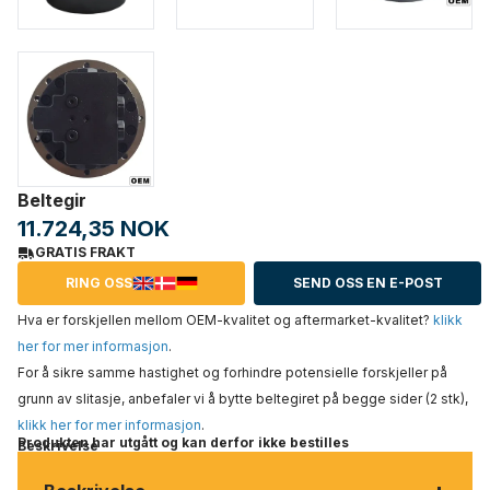
Beltegir
11.724,35 NOK
GRATIS FRAKT
RING OSS
SEND OSS EN E-POST
Hva er forskjellen mellom OEM-kvalitet og aftermarket-kvalitet?
klikk
her for mer informasjon
.
For å sikre samme hastighet og forhindre potensielle forskjeller på
grunn av slitasje, anbefaler vi å bytte beltegiret på begge sider (2 stk),
klikk her for mer informasjon
.
Produkten har utgått og kan derfor ikke bestilles
Beskrivelse