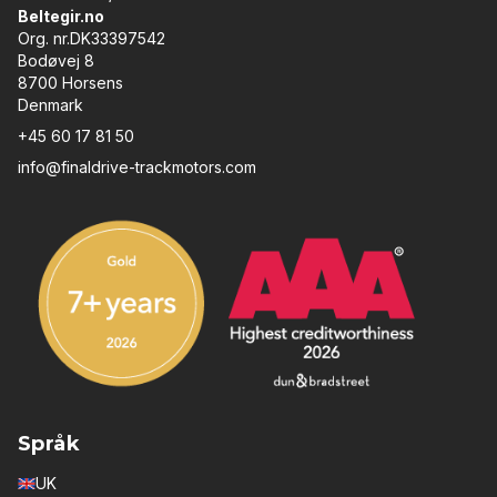
Beltegir.no
Org. nr.DK33397542
Bodøvej 8
8700 Horsens
Denmark
+45 60 17 81 50
info@finaldrive-trackmotors.com
Språk
UK