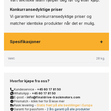
Vårt tekniske team hjelper deg før og etter kjøp.
Konkurransedyktige priser
Vi garanterer konkurransedyktige priser og
matcher identiske produkter når det er mulig.
+
Spesifikasjoner
Vekt:
28 kg.
Hvorfor kjøpe fra oss?
Kundeservice -
+45 60 17 81 50
WhatsApp -
+45 60 17 81 50
E-post -
info@finaldrive-trackmotors.com
Prismatch - klikk her for å lese mer
Rask levering -
Gratis frakt på alle bestillinger i Europa
Garanti for passform -
2 års garanti på alle produkter