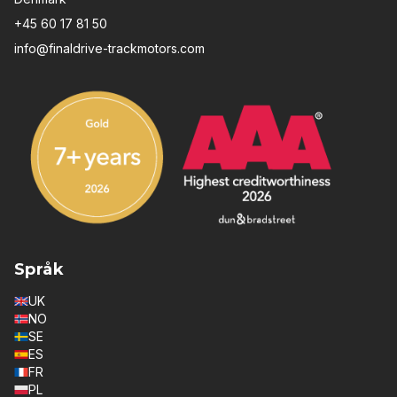
+45 60 17 81 50
info@finaldrive-trackmotors.com
Språk
UK
NO
SE
ES
FR
PL