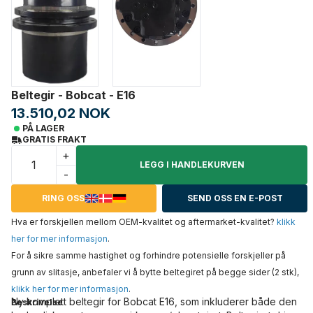
Beltegir - Bobcat - E16
13.510,02 NOK
PÅ LAGER
GRATIS FRAKT
+
LEGG I HANDLEKURVEN
-
RING OSS
SEND OSS EN E-POST
Hva er forskjellen mellom OEM-kvalitet og aftermarket-kvalitet?
klikk
her for mer informasjon
.
For å sikre samme hastighet og forhindre potensielle forskjeller på
grunn av slitasje, anbefaler vi å bytte beltegiret på begge sider (2 stk),
klikk her for mer informasjon
.
Ny komplett beltegir for Bobcat E16, som inkluderer både den
Beskrivelse