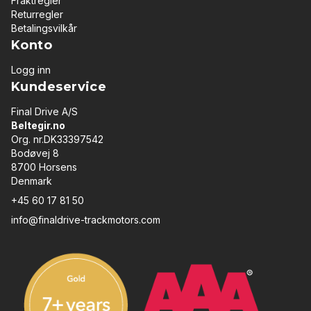
Fraktregler
Returregler
Betalingsvilkår
Konto
Logg inn
Kundeservice
Final Drive A/S
Beltegir.no
Org. nr.DK33397542
Bodøvej 8
8700 Horsens
Denmark
+45 60 17 81 50
info@finaldrive-trackmotors.com