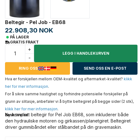
Beltegir - Pel Job - EB68
22.908,30 NOK
PÅ LAGER
GRATIS FRAKT
+
LEGG I HANDLEKURVEN
-
RING OSS
SEND OSS EN E-POST
Hva er forskjellen mellom OEM-kvalitet og aftermarket-kvalitet?
klikk
her for mer informasjon
.
For å sikre samme hastighet og forhindre potensielle forskjeller på
grunn av slitasje, anbefaler vi å bytte beltegiret på begge sider (2 stk),
klikk her for mer informasjon
.
Ny komplett beltegir for Pel Job EB68, som inkluderer både
Beskrivelse
den hydrauliske motoren og girkassen/planetgiret. Beltegiret
driver gummibåndet eller stålbandet på din gravemaskin.