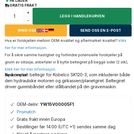
PÅ LAGER
GRATIS FRAKT
+
LEGG I HANDLEKURVEN
-
RING OSS
SEND OSS EN E-POST
Hva er forskjellen mellom OEM-kvalitet og aftermarket-kvalitet?
klikk
her for mer informasjon
.
For å sikre samme hastighet og forhindre potensielle forskjeller på
grunn av slitasje, anbefaler vi å bytte beltegiret på begge sider (2 stk),
klikk her for mer informasjon
.
Ny komplett beltegir for Kobelco SK120-3, som inkluderer både
Beskrivelse
den hydrauliske motoren og girkassen/planetgiret. Beltegiret
driver gummibåndet eller stålbandet på din gravemaskin.
OEM-delnr:
YW15V00005F1
Prismatch
Gratis frakt innen Europa
Bestillinger før 14:00 (UTC +1) sendes samme dag