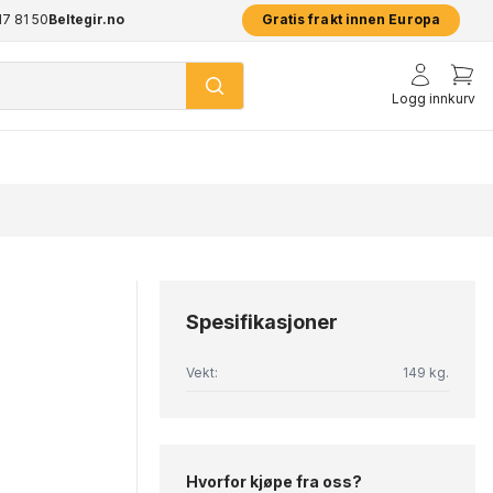
17 81 50
pp
Beltegir.no
2 års garanti på alle produkter
Prisgar
Gratis frakt innen Europa
Logg inn
kurv
Spesifikasjoner
Vekt:
149 kg.
Hvorfor kjøpe fra oss?