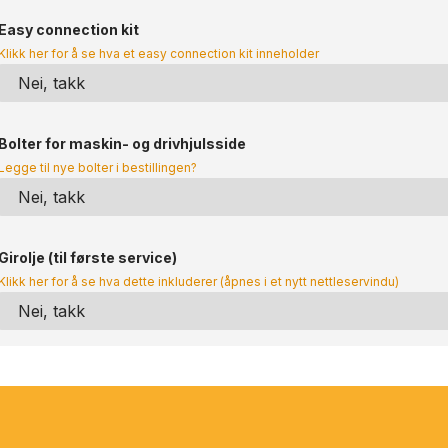
Easy connection kit
Klikk her for å se hva et easy connection kit inneholder
Bolter for maskin- og drivhjulsside
Legge til nye bolter i bestillingen?
Girolje (til første service)
Klikk her for å se hva dette inkluderer (åpnes i et nytt nettleservindu)