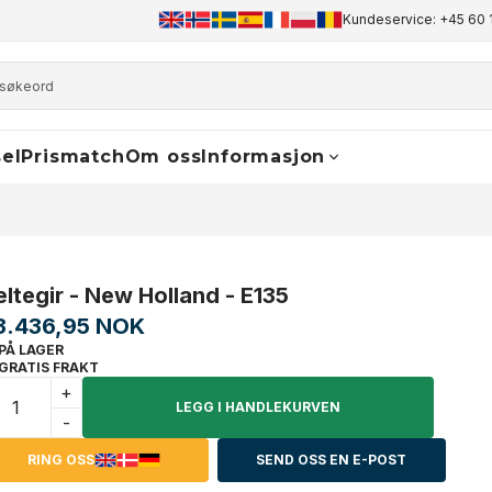
+45 60 17 81 50
info@finaldrive-trackmotors.com
Kundeservice: +45 60 
WhatsA
el
Prismatch
Om oss
Informasjon
eltegir - New Holland - E135
3.436,95 NOK
PÅ LAGER
GRATIS FRAKT
+
LEGG I HANDLEKURVEN
-
RING OSS
SEND OSS EN E-POST