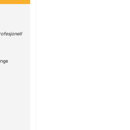
ofesjonell
enge