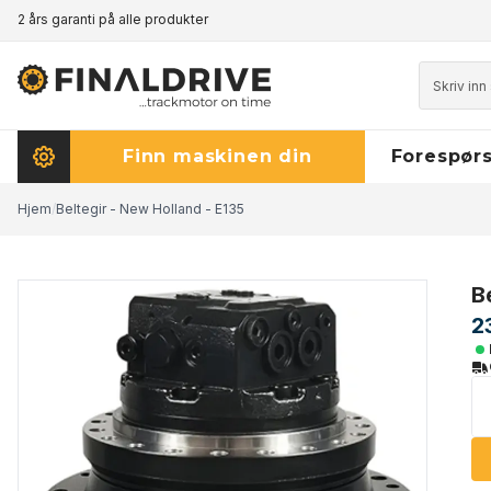
2 års garanti på alle produkter
Prisgaranti - klikk her for å lese mer
Finn maskinen din
Forespørs
Hjem
/
Beltegir - New Holland - E135
B
2