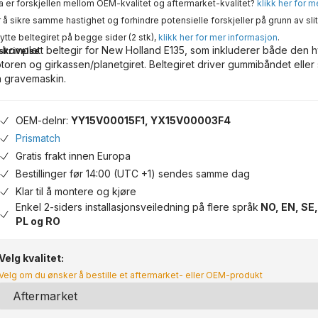
 er forskjellen mellom OEM-kvalitet og aftermarket-kvalitet?
klikk her for 
 å sikre samme hastighet og forhindre potensielle forskjeller på grunn av slit
ytte beltegiret på begge sider (2 stk),
klikk her for mer informasjon
.
 komplett beltegir for New Holland E135, som inkluderer både den h
skrivelse
toren og girkassen/planetgiret. Beltegiret driver gummibåndet eller
n gravemaskin.
OEM-delnr:
YY15V00015F1, YX15V00003F4
Prismatch
Gratis frakt innen Europa
Bestillinger før 14:00 (UTC +1) sendes samme dag
Klar til å montere og kjøre
Enkel 2-siders installasjonsveiledning på flere språk
NO, EN, SE,
PL og RO
Velg kvalitet:
Velg om du ønsker å bestille et aftermarket- eller OEM-produkt