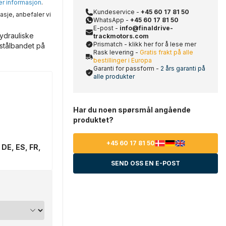
mer informasjon
.
Kundeservice -
+45 60 17 81 50
asje, anbefaler vi
WhatsApp -
+45 60 17 81 50
E-post -
info@finaldrive-
ydrauliske
trackmotors.com
Prismatch - klikk her for å lese mer
 stålbandet på
Rask levering -
Gratis frakt på alle
bestillinger i Europa
Garanti for passform -
2 års garanti på
alle produkter
Har du noen spørsmål angående
produktet?
+45 60 17 81 50
 DE, ES, FR,
SEND OSS EN E-POST