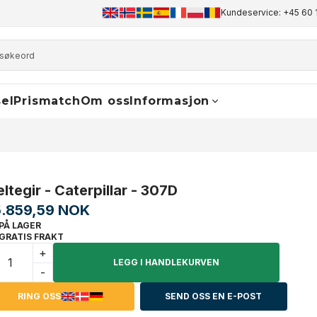
+45 60 17 81 50
info@finaldrive-trackmotors.com
Kundeservice: +45 60 
WhatsA
el
Prismatch
Om oss
Informasjon
eltegir - Caterpillar - 307D
5.859,59 NOK
PÅ LAGER
GRATIS FRAKT
+
LEGG I HANDLEKURVEN
-
RING OSS
SEND OSS EN E-POST