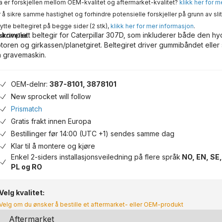
 er forskjellen mellom OEM-kvalitet og aftermarket-kvalitet?
klikk her for 
 å sikre samme hastighet og forhindre potensielle forskjeller på grunn av slit
ytte beltegiret på begge sider (2 stk),
klikk her for mer informasjon
.
 komplett beltegir for Caterpillar 307D, som inkluderer både den hy
skrivelse
toren og girkassen/planetgiret. Beltegiret driver gummibåndet eller
n gravemaskin.
OEM-delnr:
387-8101, 3878101
New sprocket will follow
Prismatch
Gratis frakt innen Europa
Bestillinger før 14:00 (UTC +1) sendes samme dag
Klar til å montere og kjøre
Enkel 2-siders installasjonsveiledning på flere språk
NO, EN, SE,
PL og RO
Velg kvalitet:
Velg om du ønsker å bestille et aftermarket- eller OEM-produkt