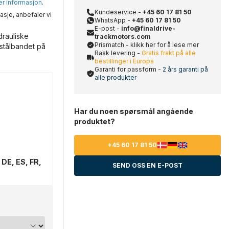
mer informasjon
.
Kundeservice -
+45 60 17 81 50
asje, anbefaler vi
WhatsApp -
+45 60 17 81 50
E-post -
info@finaldrive-
drauliske
trackmotors.com
Prismatch - klikk her for å lese mer
 stålbandet på
Rask levering -
Gratis frakt på alle
bestillinger i Europa
Garanti for passform -
2 års garanti på
alle produkter
Har du noen spørsmål angående
produktet?
+45 60 17 81 50
 DE, ES, FR,
SEND OSS EN E-POST