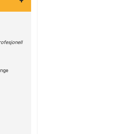
+
ofesjonell
enge