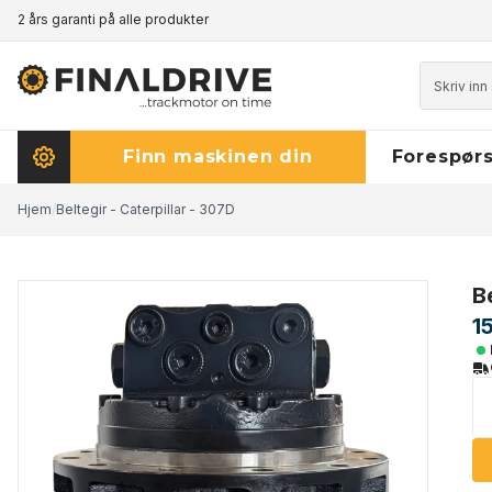
2 års garanti på alle produkter
Prisgaranti - klikk her for å lese mer
Finn maskinen din
Forespørs
Hjem
/
Beltegir - Caterpillar - 307D
B
1