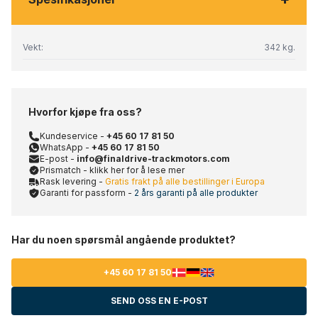
Vekt:
342 kg.
Hvorfor kjøpe fra oss?
Kundeservice -
+45 60 17 81 50
WhatsApp -
+45 60 17 81 50
E-post -
info@finaldrive-trackmotors.com
Prismatch - klikk her for å lese mer
Rask levering -
Gratis frakt på alle bestillinger i Europa
Garanti for passform -
2 års garanti på alle produkter
Har du noen spørsmål angående produktet?
+45 60 17 81 50
SEND OSS EN E-POST