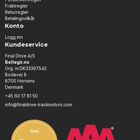
Fraktregler
Returregler
Betalingsvilkår
Konto
Logg inn
Kundeservice
Final Drive A/S
Beltegir.no
Org. nr.DK33397542
Bodøvej 8
8700 Horsens
Denmark
+45 60 17 81 50
info@finaldrive-trackmotors.com