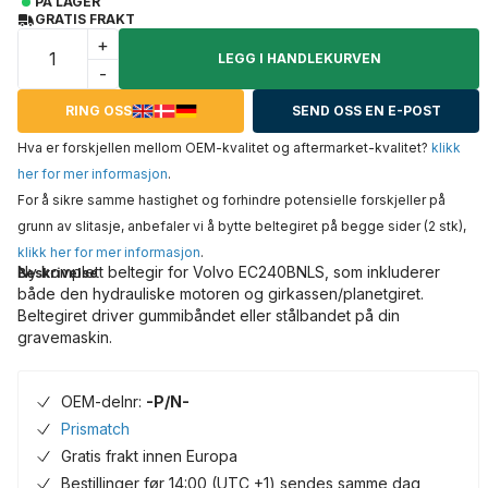
PÅ LAGER
GRATIS FRAKT
+
LEGG I HANDLEKURVEN
-
RING OSS
SEND OSS EN E-POST
Hva er forskjellen mellom OEM-kvalitet og aftermarket-kvalitet?
klikk
her for mer informasjon
.
For å sikre samme hastighet og forhindre potensielle forskjeller på
grunn av slitasje, anbefaler vi å bytte beltegiret på begge sider (2 stk),
klikk her for mer informasjon
.
Ny komplett beltegir for Volvo EC240BNLS, som inkluderer
Beskrivelse
både den hydrauliske motoren og girkassen/planetgiret.
Beltegiret driver gummibåndet eller stålbandet på din
gravemaskin.
OEM-delnr:
-P/N-
Prismatch
Gratis frakt innen Europa
Bestillinger før 14:00 (UTC +1) sendes samme dag